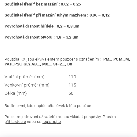
Součinitel tření f bez mazání : 0,02 – 0,25
Součinitel tření f při mazání tuhým mazivem : 0,06 – 0,12
Povrchová drsnost hřídele : 0,2 – 0,8 μm
Povrchová drsnost otvoru : 1,8 – 3,2 μm
Pouzdra KX jsou ekvivalentem pouzder s označením :
PM…,PCM…M,
PAP…P20, GLY.AB…, MX…, SF-
2…, DX
Vnitřní průměr (mm)
110
Venkovní průměr (mm)
115
Délka (mm)
60
Buďte první, kdo napíše příspěvek k této položce.
Pouze registrovaní uživatelé mohou vkládat příspěvky. Prosím
přihlaste se
nebo se
registrujte
.