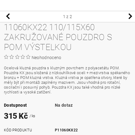
1
z 2
11060KX22 110/115X60
ZAKRUŽOVANÉ POUZDRO S
POM VÝSTELKOU
Neohodnoceno
Ocelová kluzná pouzdra s kluzným povrchem z polyacetátu POM.
Pouzdra KX jsou složená z nízkouhlíkové oceli + mezivrstva spékaného
bronzu + POM kluzná vrstva. Kluzná vrstva je opatřena otvory, které by
měly být při montáži zaplněny mazivem. Jsou vhodná pro rotační,
oscilační i posuvný pohyb. Pouzdra KX jsou také vhodná pro nízké
rychlosti a vysoké zatížení.
Dostupnost
Na dotaz
315 Kč
/ ks
KÓD PRODUKTU
P11060KX22