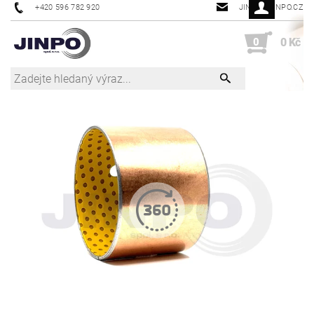
+420 596 782 920
JINPO@JINPO.CZ
0
0 Kč