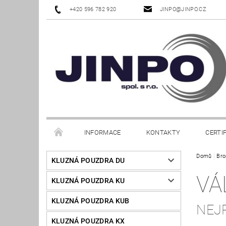
+420 596 782 920
JINPO@JINPO.CZ
INFORMACE
KONTAKTY
CERTI
Domů
Bro
KLUZNÁ POUZDRA DU
VÁ
KLUZNÁ POUZDRA KU
KLUZNÁ POUZDRA KUB
NEJ
KLUZNÁ POUZDRA KX