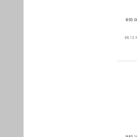
B50 
66,12 
B50 