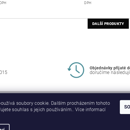
DPH
DPH
DALŠÍ PRODUKTY
Objednávky přijaté d
2015
doručíme následují
oužívá soubory cookie. Dalším procházením tohoto
S
ujete souhlas s jejich používáním.. Více informací