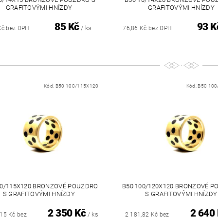
GRAFITOVÝMI HNÍZDY
GRAFITOVÝMI HNÍZDY
85 Kč
93 K
/ ks
Kč bez DPH
76,86 Kč bez DPH
Kód:
B50 100/115X120
Kód:
B50 100
00/115X120 BRONZOVÉ POUZDRO
B50 100/120X120 BRONZOVÉ 
S GRAFITOVÝMI HNÍZDY
S GRAFITOVÝMI HNÍZDY
2 350 Kč
2 640
/ ks
,15 Kč bez
2 181,82 Kč bez