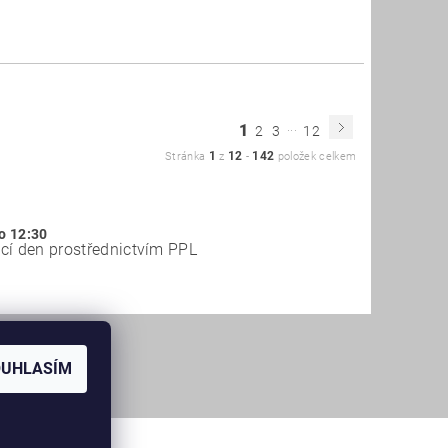
...
1
2
3
12
1
12
142
Stránka
z
-
položek celkem
o 12:30
cí den prostřednictvím PPL
OUHLASÍM