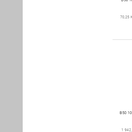
70,25 
B50 1
1 942