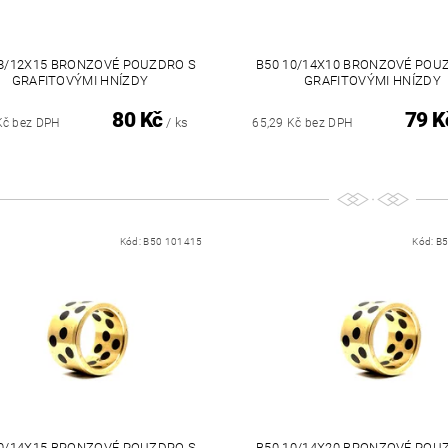
08/12X15 BRONZOVÉ POUZDRO S
B50 10/14X10 BRONZOVÉ POU
GRAFITOVÝMI HNÍZDY
GRAFITOVÝMI HNÍZDY
80 Kč
79 K
/ ks
Kč bez DPH
65,29 Kč bez DPH
Kód:
B50 101415
Kód:
B5
10/14X15 BRONZOVÉ POUZDRO S
B50 10/14X20 BRONZOVÉ POU