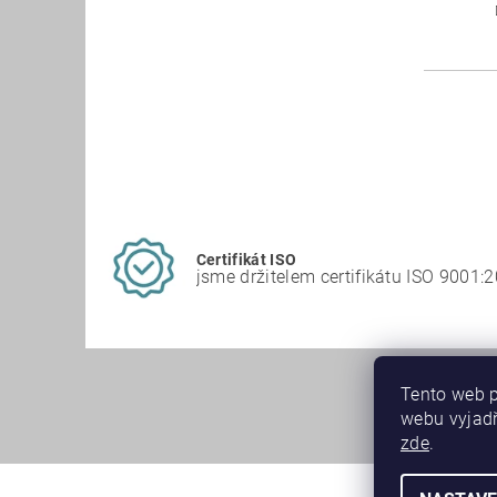
Certifikát ISO
jsme držitelem certifikátu ISO 9001:
Tento web p
webu vyjadř
zde
.