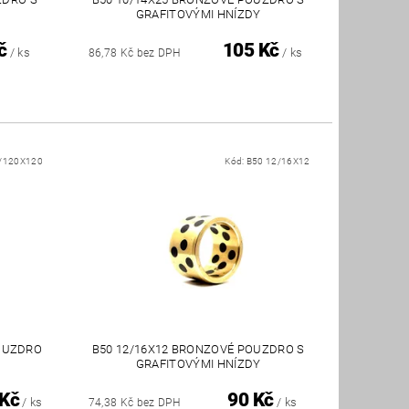
GRAFITOVÝMI HNÍZDY
č
105 Kč
/ ks
/ ks
86,78 Kč bez DPH
/120X120
Kód:
B50 12/16X12
POUZDRO
B50 12/16X12 BRONZOVÉ POUZDRO S
GRAFITOVÝMI HNÍZDY
 Kč
90 Kč
/ ks
/ ks
74,38 Kč bez DPH