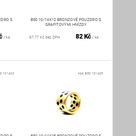
ZDRO S
B50 10/14X12 BRONZOVÉ POUZDRO S
GRAFITOVÝMI HNÍZDY
č
82 Kč
/ ks
/ ks
67,77 Kč bez DPH
0 101420
Kód:
B50 101425
ZDRO S
B50 10/14X25 BRONZOVÉ POUZDRO S