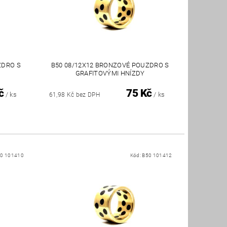
ZDRO S
B50 08/12X12 BRONZOVÉ POUZDRO S
GRAFITOVÝMI HNÍZDY
č
75 Kč
/ ks
/ ks
61,98 Kč bez DPH
0 101410
Kód:
B50 101412