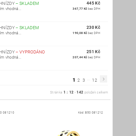
445 Kč
 HNÍZDY
–
SKLADEM
ím vhodná...
367,77 Kč
bez DPH
230 Kč
 HNÍZDY
–
SKLADEM
ím vhodná...
190,08 Kč
bez DPH
251 Kč
 HNÍZDY
–
VYPRODÁNO
ím vhodná...
207,44 Kč
bez DPH
...
1
2
3
12
1
12
142
Stránka
z
-
položek celkem
0 081210
Kód:
B50 081212