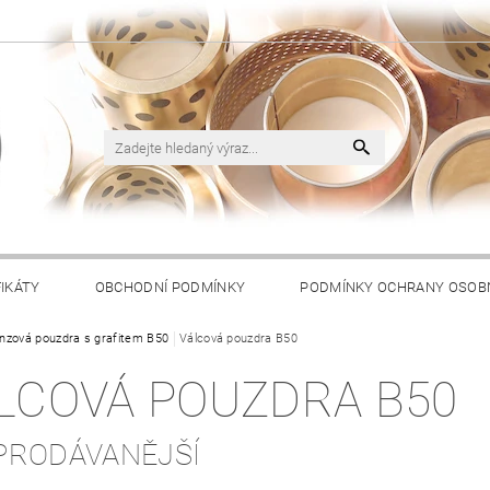
FIKÁTY
OBCHODNÍ PODMÍNKY
PODMÍNKY OCHRANY OSOB
nzová pouzdra s grafitem B50
Válcová pouzdra B50
LCOVÁ POUZDRA B50
PRODÁVANĚJŠÍ