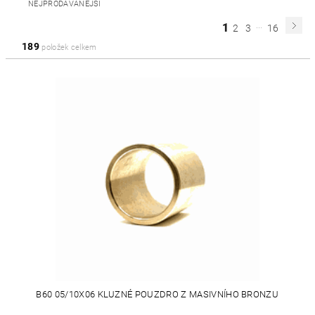
NEJPRODÁVANĚJŠÍ
...
1
2
3
16
189
položek celkem
B60 05/10X06 KLUZNÉ POUZDRO Z MASIVNÍHO BRONZU