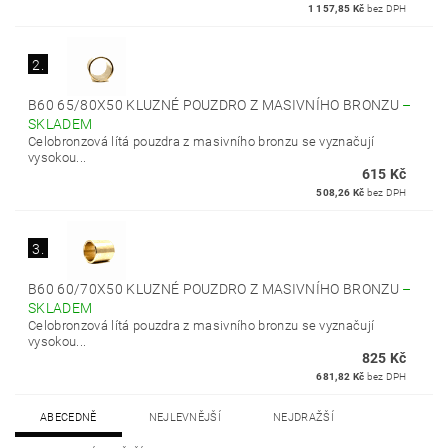
1 157,85 Kč
bez DPH
2.
B60 65/80X50 KLUZNÉ POUZDRO Z MASIVNÍHO BRONZU
–
SKLADEM
Celobronzová lítá pouzdra z masivního bronzu se vyznačují
vysokou...
615 Kč
508,26 Kč
bez DPH
3.
B60 60/70X50 KLUZNÉ POUZDRO Z MASIVNÍHO BRONZU
–
SKLADEM
Celobronzová lítá pouzdra z masivního bronzu se vyznačují
vysokou...
825 Kč
681,82 Kč
bez DPH
ABECEDNĚ
NEJLEVNĚJŠÍ
NEJDRAŽŠÍ