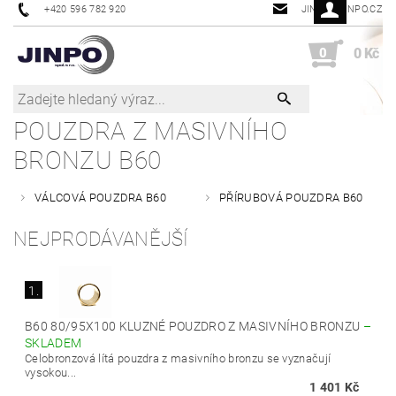
+420 596 782 920
JINPO@JINPO.CZ
0
0 Kč
POUZDRA Z MASIVNÍHO
BRONZU B60
VÁLCOVÁ POUZDRA B60
PŘÍRUBOVÁ POUZDRA B60
NEJPRODÁVANĚJŠÍ
1.
B60 80/95X100 KLUZNÉ POUZDRO Z MASIVNÍHO BRONZU
–
SKLADEM
Celobronzová lítá pouzdra z masivního bronzu se vyznačují
vysokou...
1 401 Kč