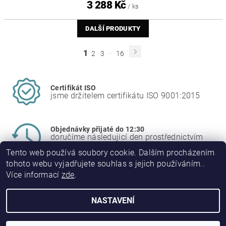
3 288 Kč
/ ks
DALŠÍ PRODUKTY
...
1
2
3
16
Certifikát ISO
jsme držitelem certifikátu ISO 9001:2015
Objednávky přijaté do 12:30
doručíme následující den prostřednictvím
PPL
Tento web používá soubory cookie. Dalším procházením
tohoto webu vyjadřujete souhlas s jejich používáním..
Více informací
zde
.
NASTAVENÍ
2026 © JINPO spol. s r.o., všechna práva vyhrazena