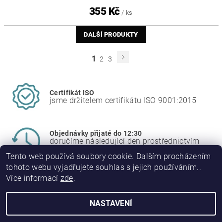
355 Kč
/ ks
DALŠÍ PRODUKTY
1
2
3
Certifikát ISO
jsme držitelem certifikátu ISO 9001:2015
Objednávky přijaté do 12:30
doručíme následující den prostřednictvím
PPL
Tento web používá soubory cookie. Dalším procházením
tohoto webu vyjadřujete souhlas s jejich používáním..
Více informací
zde
.
NASTAVENÍ
2026 © JINPO spol. s r.o., všechna práva vyhrazena