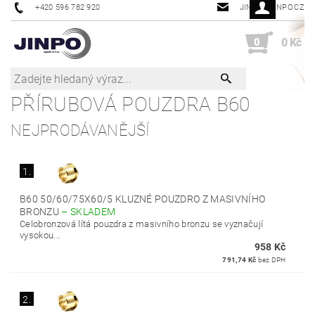
+420 596 782 920
JINPO@JINPO.CZ
0
0 Kč
PŘÍRUBOVÁ POUZDRA B60
NEJPRODÁVANĚJŠÍ
1.
B60 50/60/75X60/5 KLUZNÉ POUZDRO Z MASIVNÍHO
BRONZU
–
SKLADEM
Celobronzová lítá pouzdra z masivního bronzu se vyznačují
vysokou...
958 Kč
791,74 Kč
bez DPH
2.