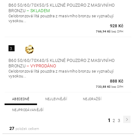
B60 50/60/70X50/5 KLUZNÉ POUZDRO Z MASIVNÍHO
BRONZU
–
SKLADEM
Celobronzová lítá pouzdra z masivního bronzu se vyznačují
vysokou...
928 Kč
766,94 Kč
bez DPH
3.
B60 50/60/70X40/5 KLUZNÉ POUZDRO Z MASIVNÍHO
BRONZU
–
VYPRODÁNO
Celobronzová lítá pouzdra z masivního bronzu se vyznačují
vysokou...
888 Kč
733,88 Kč
bez DPH
ABECEDNĚ
NEJLEVNĚJŠÍ
NEJDRAŽŠÍ
NEJPRODÁVANĚJŠÍ
1
2
3
27
položek celkem