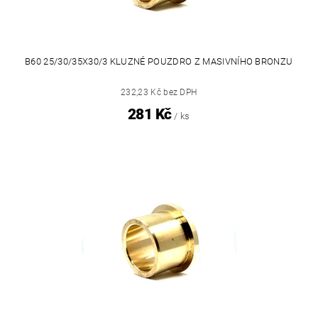
B60 25/30/35X30/3 KLUZNÉ POUZDRO Z MASIVNÍHO BRONZU
232,23 Kč bez DPH
281 Kč
/ ks