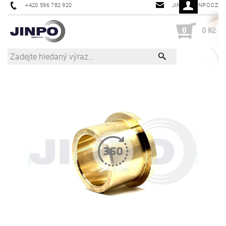
+420 596 782 920
JINPO@JINPO.CZ
0
0 Kč