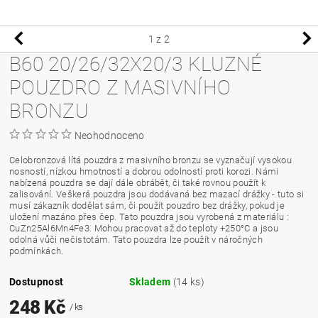
1
z 2
B60 20/26/32X20/3 KLUZNÉ
POUZDRO Z MASIVNÍHO
BRONZU
Neohodnoceno
Celobronzová lítá pouzdra z masivního bronzu se vyznačují vysokou
nosností, nízkou hmotností a dobrou odolností proti korozi. Námi
nabízená pouzdra se dají dále obrábět, či také rovnou použít k
zalisování. Veškerá pouzdra jsou dodávaná bez mazací drážky - tuto si
musí zákazník dodělat sám, či použít pouzdro bez drážky, pokud je
uložení mazáno přes čep. Tato pouzdra jsou vyrobená z materiálu :
CuZn25Al6Mn4Fe3. Mohou pracovat až do teploty +250°C a jsou
odolná vůči nečistotám. Tato pouzdra lze použít v náročných
podmínkách.
Dostupnost
Skladem
(14 ks)
248 Kč
/ ks