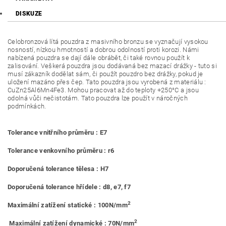
DISKUZE
Celobronzová lítá pouzdra z masivního bronzu se vyznačují vysokou
nosností, nízkou hmotností a dobrou odolností proti korozi. Námi
nabízená pouzdra se dají dále obrábět, či také rovnou použít k
zalisování. Veškerá pouzdra jsou dodávaná bez mazací drážky - tuto si
musí zákazník dodělat sám, či použít pouzdro bez drážky, pokud je
uložení mazáno přes čep. Tato pouzdra jsou vyrobená z materiálu :
CuZn25Al6Mn4Fe3. Mohou pracovat až do teploty +250°C a jsou
odolná vůči nečistotám. Tato pouzdra lze použít v náročných
podmínkách.
Tolerance vnitřního průměru : E7
Tolerance venkovního průměru : r6
Doporučená tolerance tělesa : H7
Doporučená tolerance hřídele : d8, e7, f7
2
Maximální zatížení statické : 100N/mm
2
Maximální zatížení dynamické : 70N/mm