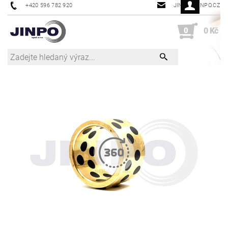
+420 596 782 920
JINPO@JINPO.CZ
0
0 Kč