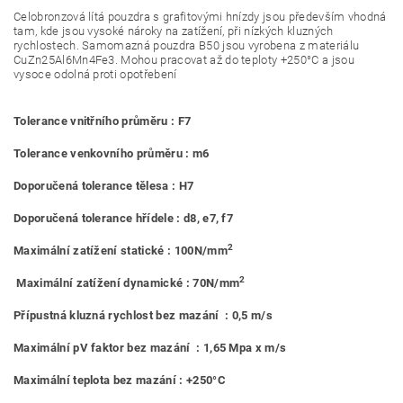
Celobronzová lítá pouzdra s grafitovými hnízdy jsou především vhodná
tam, kde jsou vysoké nároky na zatížení, při nízkých kluzných
rychlostech. Samomazná pouzdra B50 jsou vyrobena z materiálu
CuZn25Al6Mn4Fe3. Mohou pracovat až do teploty +250°C a jsou
vysoce odolná proti opotřebení
Tolerance vnitřního průměru : F7
Tolerance venkovního průměru : m6
Doporučená tolerance tělesa : H7
Doporučená tolerance hřídele : d8, e7, f7
2
Maximální zatížení statické : 100N/mm
2
Maximální zatížení dynamické : 70N/mm
Přípustná kluzná rychlost bez mazání : 0,5 m/s
Maximální pV faktor bez mazání : 1,65 Mpa x m/s
Maximální teplota bez mazání : +250°C