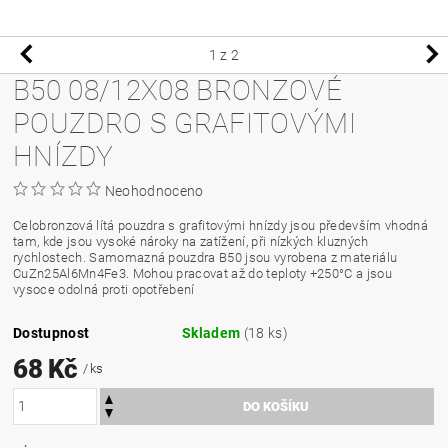
1
z 2
B50 08/12X08 BRONZOVÉ
POUZDRO S GRAFITOVÝMI
HNÍZDY
Neohodnoceno
Celobronzová lítá pouzdra s grafitovými hnízdy jsou především vhodná
tam, kde jsou vysoké nároky na zatížení, při nízkých kluzných
rychlostech. Samomazná pouzdra B50 jsou vyrobena z materiálu
CuZn25Al6Mn4Fe3. Mohou pracovat až do teploty +250°C a jsou
vysoce odolná proti opotřebení
Dostupnost
Skladem
(18 ks)
68 Kč
/ ks