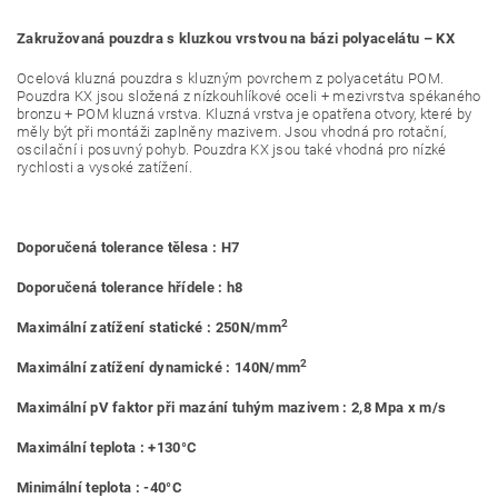
Zakružovaná pouzdra s kluzkou vrstvou na bázi polyacelátu – KX
Ocelová kluzná pouzdra s kluzným povrchem z polyacetátu POM.
Pouzdra KX jsou složená z nízkouhlíkové oceli + mezivrstva spékaného
bronzu + POM kluzná vrstva. Kluzná vrstva je opatřena otvory, které by
měly být při montáži zaplněny mazivem. Jsou vhodná pro rotační,
oscilační i posuvný pohyb. Pouzdra KX jsou také vhodná pro nízké
rychlosti a vysoké zatížení.
Doporučená tolerance tělesa : H7
Doporučená tolerance hřídele : h8
2
Maximální zatížení statické : 250N/mm
2
Maximální zatížení dynamické : 140N/mm
Maximální pV faktor při mazání tuhým mazivem : 2,8 Mpa x m/s
Maximální teplota : +130°C
Minimální teplota : -40°C