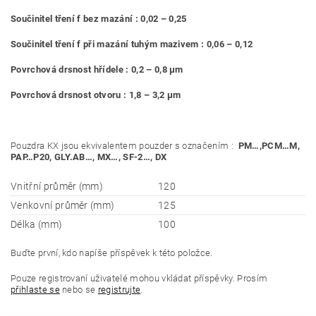
Součinitel tření f bez mazání : 0,02 – 0,25
Součinitel tření f při mazání tuhým mazivem : 0,06 – 0,12
Povrchová drsnost hřídele : 0,2 – 0,8 μm
Povrchová drsnost otvoru : 1,8 – 3,2 μm
Pouzdra KX jsou ekvivalentem pouzder s označením :
PM…,PCM…M,
PAP…P20, GLY.AB…, MX…, SF-
2…, DX
Vnitřní průměr (mm)
120
Venkovní průměr (mm)
125
Délka (mm)
100
Buďte první, kdo napíše příspěvek k této položce.
Pouze registrovaní uživatelé mohou vkládat příspěvky. Prosím
přihlaste se
nebo se
registrujte
.