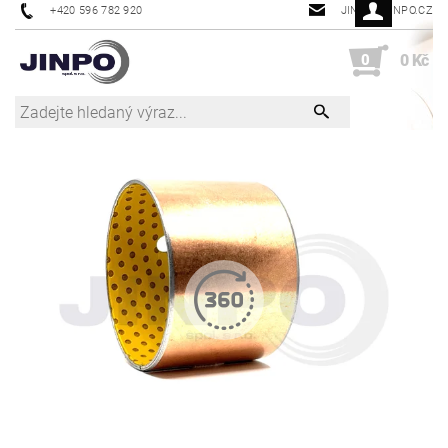
+420 596 782 920
JINPO@JINPO.CZ
0
0 Kč