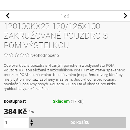
1
z 2
120100KX22 120/125X100
ZAKRUŽOVANÉ POUZDRO S
POM VÝSTELKOU
Neohodnoceno
Ocelová kluzná pouzdra s kluzným povrchem z polyacetátu POM.
Pouzdra KX jsou složená z nízkouhlíkové oceli + mezivrstva spékaného
bronzu + POM kluzná vrstva. Kluzná vrstva je opatřena otvory, které by
měly být při montáži zaplněny mazivem. Jsou vhodná pro rotační,
oscilační i posuvný pohyb. Pouzdra KX jsou také vhodná pro nízké
rychlosti a vysoké zatížení.
Dostupnost
Skladem
(17 ks)
384 Kč
/ ks