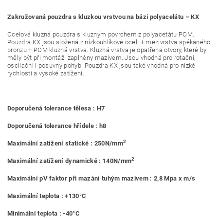
Zakružovaná pouzdra s kluzkou vrstvou na bázi polyacelátu – KX
Ocelová kluzná pouzdra s kluzným povrchem z polyacetátu POM.
Pouzdra KX jsou složená z nízkouhlíkové oceli + mezivrstva spékaného
bronzu + POM kluzná vrstva. Kluzná vrstva je opatřena otvory, které by
měly být při montáži zaplněny mazivem. Jsou vhodná pro rotační,
oscilační i posuvný pohyb. Pouzdra KX jsou také vhodná pro nízké
rychlosti a vysoké zatížení.
Doporučená tolerance tělesa : H7
Doporučená tolerance hřídele : h8
2
Maximální zatížení statické : 250N/mm
2
Maximální zatížení dynamické : 140N/mm
Maximální pV faktor při mazání tuhým mazivem : 2,8 Mpa x m/s
Maximální teplota : +130°C
Minimální teplota : -40°C