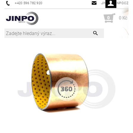
+420 596 782 920
JINPO@JINPO.CZ
0
0 Kč