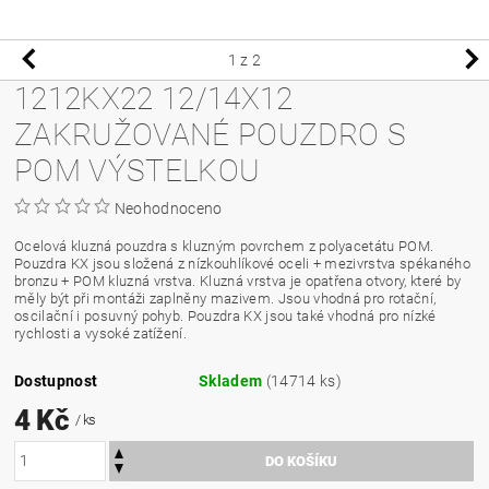
1
z 2
1212KX22 12/14X12
ZAKRUŽOVANÉ POUZDRO S
POM VÝSTELKOU
Neohodnoceno
Ocelová kluzná pouzdra s kluzným povrchem z polyacetátu POM.
Pouzdra KX jsou složená z nízkouhlíkové oceli + mezivrstva spékaného
bronzu + POM kluzná vrstva. Kluzná vrstva je opatřena otvory, které by
měly být při montáži zaplněny mazivem. Jsou vhodná pro rotační,
oscilační i posuvný pohyb. Pouzdra KX jsou také vhodná pro nízké
rychlosti a vysoké zatížení.
Dostupnost
Skladem
(14714 ks)
4 Kč
/ ks