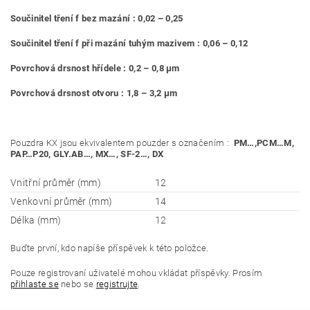
Součinitel tření f bez mazání : 0,02 – 0,25
Součinitel tření f při mazání tuhým mazivem : 0,06 – 0,12
Povrchová drsnost hřídele : 0,2 – 0,8 μm
Povrchová drsnost otvoru : 1,8 – 3,2 μm
Pouzdra KX jsou ekvivalentem pouzder s označením :
PM…,PCM…M,
PAP…P20, GLY.AB…, MX…, SF-
2…, DX
Vnitřní průměr (mm)
12
Venkovní průměr (mm)
14
Délka (mm)
12
Buďte první, kdo napíše příspěvek k této položce.
Pouze registrovaní uživatelé mohou vkládat příspěvky. Prosím
přihlaste se
nebo se
registrujte
.