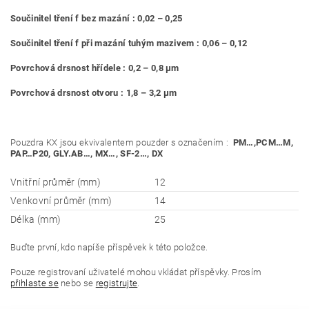
Součinitel tření f bez mazání : 0,02 – 0,25
Součinitel tření f při mazání tuhým mazivem : 0,06 – 0,12
Povrchová drsnost hřídele : 0,2 – 0,8 μm
Povrchová drsnost otvoru : 1,8 – 3,2 μm
Pouzdra KX jsou ekvivalentem pouzder s označením :
PM…,PCM…M,
PAP…P20, GLY.AB…, MX…, SF-
2…, DX
Vnitřní průměr (mm)
12
Venkovní průměr (mm)
14
Délka (mm)
25
Buďte první, kdo napíše příspěvek k této položce.
Pouze registrovaní uživatelé mohou vkládat příspěvky. Prosím
přihlaste se
nebo se
registrujte
.