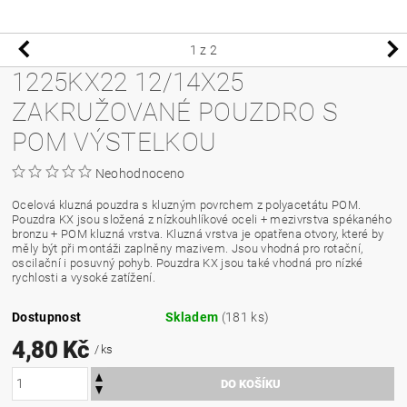
1
z 2
1225KX22 12/14X25
ZAKRUŽOVANÉ POUZDRO S
POM VÝSTELKOU
Neohodnoceno
Ocelová kluzná pouzdra s kluzným povrchem z polyacetátu POM.
Pouzdra KX jsou složená z nízkouhlíkové oceli + mezivrstva spékaného
bronzu + POM kluzná vrstva. Kluzná vrstva je opatřena otvory, které by
měly být při montáži zaplněny mazivem. Jsou vhodná pro rotační,
oscilační i posuvný pohyb. Pouzdra KX jsou také vhodná pro nízké
rychlosti a vysoké zatížení.
Dostupnost
Skladem
(181 ks)
4,80 Kč
/ ks