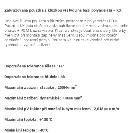
Zakružovaná pouzdra s kluzkou vrstvou na bázi polyacelátu – KX
Ocelová kluzná pouzdra s kluzným povrchem z polyacetátu POM.
Pouzdra KX jsou složená z nízkouhlíkové oceli + mezivrstva spékaného
bronzu + POM kluzná vrstva. Kluzná vrstva je opatřena otvory, které by
měly být při montáži zaplněny mazivem. Jsou vhodná pro rotační,
oscilační i posuvný pohyb. Pouzdra KX jsou také vhodná pro nízké
rychlosti a vysoké zatížení.
Doporučená tolerance tělesa : H7
Doporučená tolerance hřídele : h8
2
Maximální zatížení statické : 250N/mm
2
Maximální zatížení dynamické : 140N/mm
Maximální pV faktor při mazání tuhým mazivem : 2,8 Mpa x m/s
Maximální teplota : +130°C
Minimální teplota : -40°C