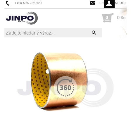
+420 596 782 920
JINPO@JINPO.CZ
0
0 Kč