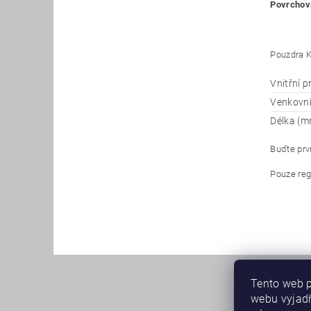
Povrchová
Pouzdra K
Vnitřní 
Venkovn
Délka (m
Buďte prvn
Pouze reg
Tento web p
webu vyjadř