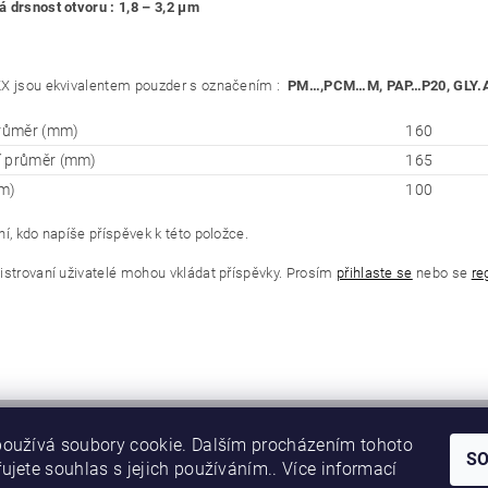
 drsnost otvoru : 1,8 – 3,2 μm
X jsou ekvivalentem pouzder s označením :
PM…,PCM…M, PAP…P20, GLY.A
průměr (mm)
160
í průměr (mm)
165
m)
100
í, kdo napíše příspěvek k této položce.
istrovaní uživatelé mohou vkládat příspěvky. Prosím
přihlaste se
nebo se
re
oužívá soubory cookie. Dalším procházením tohoto
S
ujete souhlas s jejich používáním.. Více informací