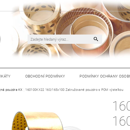
FIKÁTY
OBCHODNÍ PODMÍNKY
PODMÍNKY OCHRANY OSOB
zná pouzdra KX
160100KX22 160/165x100 Zakružované pouzdro s POM výstelkou
16
16