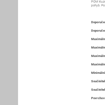
POM kluzn
pohyb. Po
Doporučen
Doporučen
Maximální
Maximáln
Maximální
Maximální
Minimální
Součinitel
Součinite
Povrchová