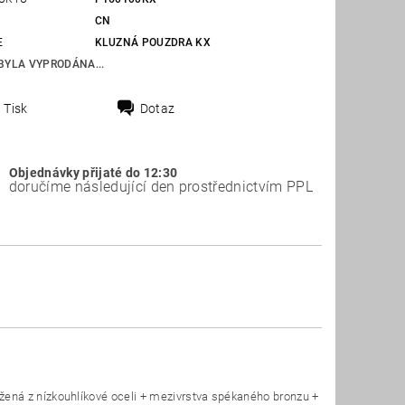
CN
E
KLUZNÁ POUZDRA KX
BYLA VYPRODÁNA...
Tisk
Dotaz
Objednávky přijaté do 12:30
doručíme následující den prostřednictvím PPL
ená z nízkouhlíkové oceli + mezivrstva spékaného bronzu +