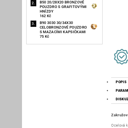
B50 20/28X20 BRONZOVÉ
POUZDRO S GRAFITOVÝMI
HNÍZDY
162 Kč
B90 3030 30/34X30
CELOBRONZOVÉ POUZDRO
S MAZACÍMI KAPSIČKAMI
75 Kč
POPIS
PARAM
DISKU
Zakružova
Ocelová k