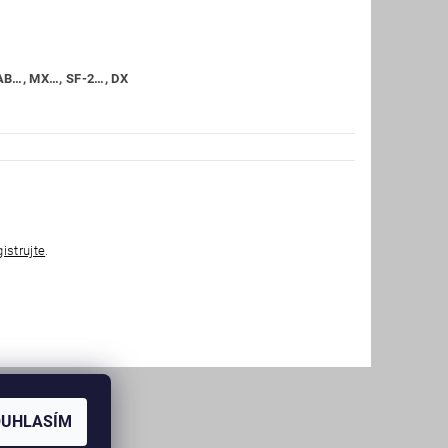
B…, MX…, SF-
2…, DX
gistrujte
.
OUHLASÍM