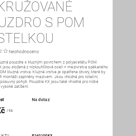
KRUŽOVANÉ
UZDRO S POM
STELKOU
Neohodnoceno
luzná pouzdra s kluzným povrchem z polyacetátu POM.
 jsou složená z nízkouhlíkové oceli + mezivrstva spékaného
OM kluzná vrstva. Kluzná vrstva je opatřena otvory, které by
ři montáži zaplněny mazivem. Jsou vhodná pro rotační,
i posuvný pohyb. Pouzdra KX jsou také vhodná pro nízké
 vysoké zatížení.
st
Na dotaz
Kč
/ ks
UKTU
P160100KX