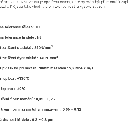
á vrstva. Kluzná vrstva je opatřena otvory, které by měly být při montáži za
uzdra KX jsou také vhodná pro nízké rychlosti a vysoké zatížení.
á tolerance tělesa : H7
á tolerance hřídele : h8
2
 zatížení statické : 250N/mm
2
í zatížení dynamické : 140N/mm
 pV faktor při mazání tuhým mazivem : 2,8 Mpa x m/s
 teplota : +130°C
 teplota : -40°C
 tření f bez mazání : 0,02 – 0,25
l tření f při mazání tuhým mazivem : 0,06 – 0,12
 drsnost hřídele : 0,2 – 0,8 μm