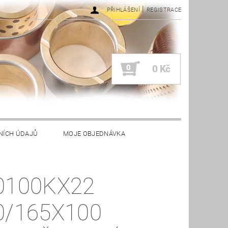
|
PŘIHLÁŠENÍ
REGISTRACE
0
0 Kč
NÍCH ÚDAJŮ
MOJE OBJEDNÁVKA
0100KX22
0/165X100