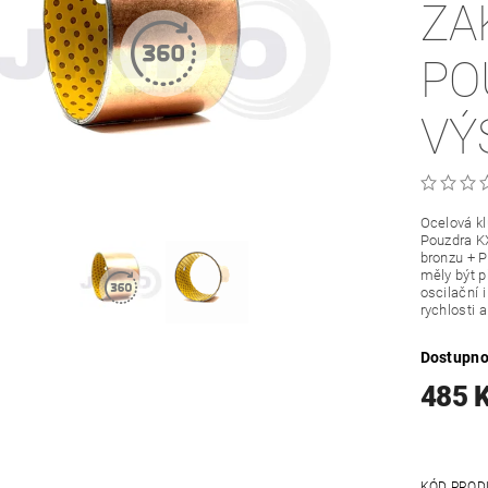
ZA
PO
VÝ
Ocelová k
Pouzdra KX
bronzu + P
měly být p
oscilační 
rychlosti a
Dostupno
485 
KÓD PROD