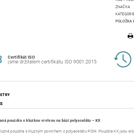
ZNAČKA
KATEGORI
POLOŽKA 
Certifikát ISO
jsme držitelem certifikátu ISO 9001:2015
ETRY
ZE
ná pouzdra s kluzkou vrstvou na bázi polyacelátu – KX
luzná pouzdra s kluzným povrchem z polyacetátu POM. Pouzdra KX jsou slož