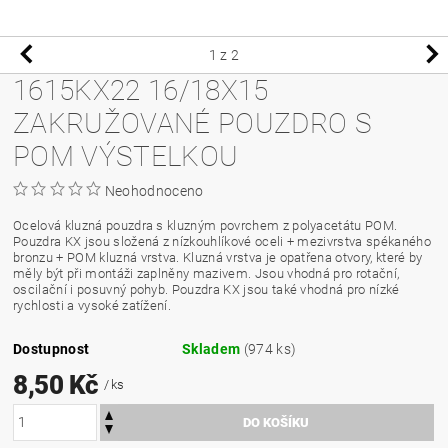
1
z 2
1615KX22 16/18X15
ZAKRUŽOVANÉ POUZDRO S
POM VÝSTELKOU
Neohodnoceno
Ocelová kluzná pouzdra s kluzným povrchem z polyacetátu POM.
Pouzdra KX jsou složená z nízkouhlíkové oceli + mezivrstva spékaného
bronzu + POM kluzná vrstva. Kluzná vrstva je opatřena otvory, které by
měly být při montáži zaplněny mazivem. Jsou vhodná pro rotační,
oscilační i posuvný pohyb. Pouzdra KX jsou také vhodná pro nízké
rychlosti a vysoké zatížení.
Dostupnost
Skladem
(974 ks)
8,50 Kč
/ ks