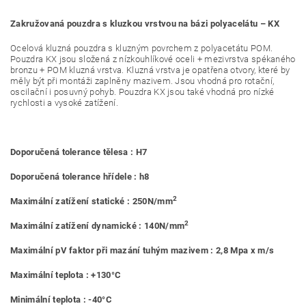
Zakružovaná pouzdra s kluzkou vrstvou na bázi polyacelátu – KX
Ocelová kluzná pouzdra s kluzným povrchem z polyacetátu POM.
Pouzdra KX jsou složená z nízkouhlíkové oceli + mezivrstva spékaného
bronzu + POM kluzná vrstva. Kluzná vrstva je opatřena otvory, které by
měly být při montáži zaplněny mazivem. Jsou vhodná pro rotační,
oscilační i posuvný pohyb. Pouzdra KX jsou také vhodná pro nízké
rychlosti a vysoké zatížení.
Doporučená tolerance tělesa : H7
Doporučená tolerance hřídele : h8
2
Maximální zatížení statické : 250N/mm
2
Maximální zatížení dynamické : 140N/mm
Maximální pV faktor při mazání tuhým mazivem : 2,8 Mpa x m/s
Maximální teplota : +130°C
Minimální teplota : -40°C