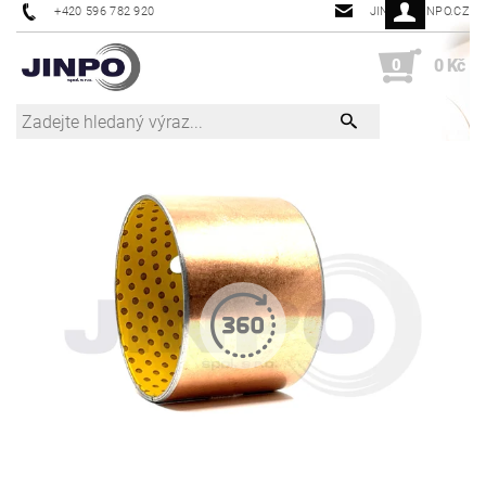
+420 596 782 920
JINPO@JINPO.CZ
0
0 Kč