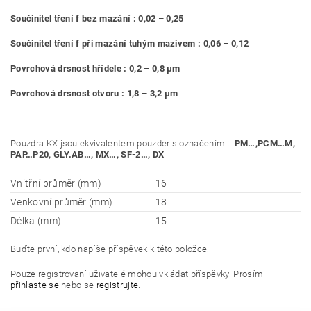
Součinitel tření f bez mazání : 0,02 – 0,25
Součinitel tření f při mazání tuhým mazivem : 0,06 – 0,12
Povrchová drsnost hřídele : 0,2 – 0,8 μm
Povrchová drsnost otvoru : 1,8 – 3,2 μm
Pouzdra KX jsou ekvivalentem pouzder s označením :
PM…,PCM…M,
PAP…P20, GLY.AB…, MX…, SF-
2…, DX
Vnitřní průměr (mm)
16
Venkovní průměr (mm)
18
Délka (mm)
15
Buďte první, kdo napíše příspěvek k této položce.
Pouze registrovaní uživatelé mohou vkládat příspěvky. Prosím
přihlaste se
nebo se
registrujte
.