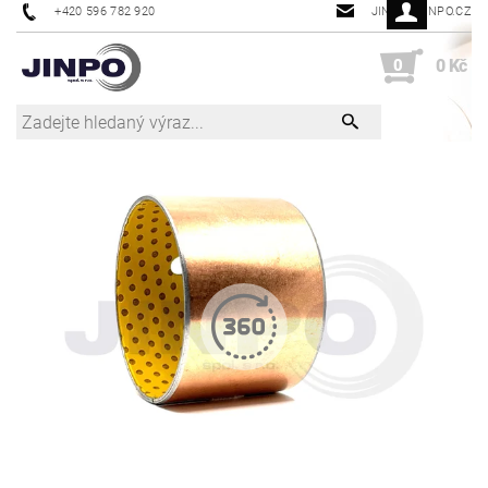
+420 596 782 920
JINPO@JINPO.CZ
0
0 Kč