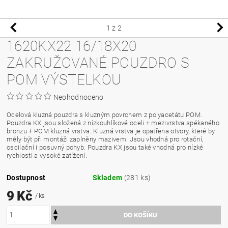
1
z 2
1620KX22 16/18X20
ZAKRUŽOVANÉ POUZDRO S
POM VÝSTELKOU
Neohodnoceno
Ocelová kluzná pouzdra s kluzným povrchem z polyacetátu POM.
Pouzdra KX jsou složená z nízkouhlíkové oceli + mezivrstva spékaného
bronzu + POM kluzná vrstva. Kluzná vrstva je opatřena otvory, které by
měly být při montáži zaplněny mazivem. Jsou vhodná pro rotační,
oscilační i posuvný pohyb. Pouzdra KX jsou také vhodná pro nízké
rychlosti a vysoké zatížení.
Dostupnost
Skladem
(281 ks)
9 Kč
/ ks