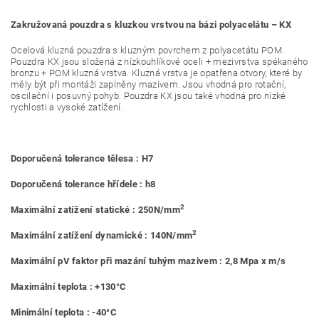
Zakružovaná pouzdra s kluzkou vrstvou na bázi polyacelátu – KX
Ocelová kluzná pouzdra s kluzným povrchem z polyacetátu POM.
Pouzdra KX jsou složená z nízkouhlíkové oceli + mezivrstva spékaného
bronzu + POM kluzná vrstva. Kluzná vrstva je opatřena otvory, které by
měly být při montáži zaplněny mazivem. Jsou vhodná pro rotační,
oscilační i posuvný pohyb. Pouzdra KX jsou také vhodná pro nízké
rychlosti a vysoké zatížení.
Doporučená tolerance tělesa : H7
Doporučená tolerance hřídele : h8
2
Maximální zatížení statické : 250N/mm
2
Maximální zatížení dynamické : 140N/mm
Maximální pV faktor při mazání tuhým mazivem : 2,8 Mpa x m/s
Maximální teplota : +130°C
Minimální teplota : -40°C