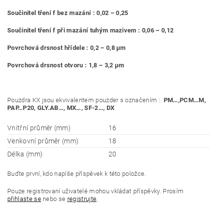
Součinitel tření f bez mazání : 0,02 – 0,25
Součinitel tření f při mazání tuhým mazivem : 0,06 – 0,12
Povrchová drsnost hřídele : 0,2 – 0,8 μm
Povrchová drsnost otvoru : 1,8 – 3,2 μm
Pouzdra KX jsou ekvivalentem pouzder s označením :
PM…,PCM…M,
PAP…P20, GLY.AB…, MX…, SF-
2…, DX
Vnitřní průměr (mm)
16
Venkovní průměr (mm)
18
Délka (mm)
20
Buďte první, kdo napíše příspěvek k této položce.
Pouze registrovaní uživatelé mohou vkládat příspěvky. Prosím
přihlaste se
nebo se
registrujte
.