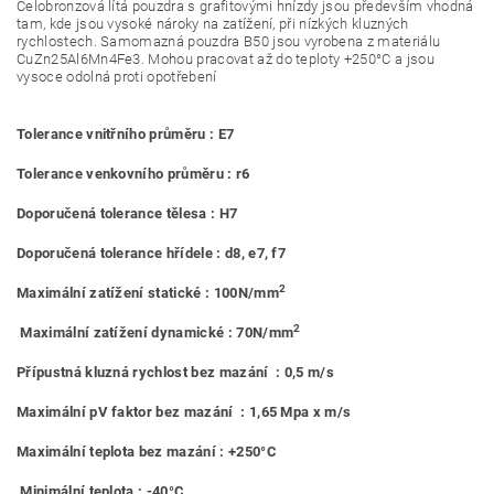
Celobronzová lítá pouzdra s grafitovými hnízdy jsou především vhodná
tam, kde jsou vysoké nároky na zatížení, při nízkých kluzných
rychlostech. Samomazná pouzdra B50 jsou vyrobena z materiálu
CuZn25Al6Mn4Fe3. Mohou pracovat až do teploty +250°C a jsou
vysoce odolná proti opotřebení
Tolerance vnitřního průměru : E7
Tolerance venkovního průměru : r6
Doporučená tolerance tělesa : H7
Doporučená tolerance hřídele : d8, e7, f7
2
Maximální zatížení statické : 100N/mm
2
Maximální zatížení dynamické : 70N/mm
Přípustná kluzná rychlost bez mazání : 0,5 m/s
Maximální pV faktor bez mazání : 1,65 Mpa x m/s
Maximální teplota bez mazání : +250°C
Minimální teplota : -40°C