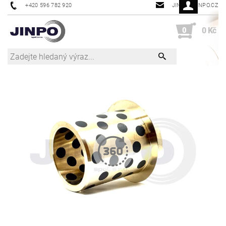
+420 596 782 920
JINPO@JINPO.CZ
0
0 Kč