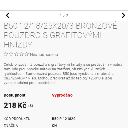
1
z 2
B50 12/18/25X20/3 BRONZOVÉ
POUZDRO S GRAFITOVÝMI
HNÍZDY
Neohodnoceno
Celobronzová lítá pouzdra s grafitovými hnízdy jsou především vhodná
tam, kde jsou vysoké nároky na zatížení, při nízkých kluzných
rychlostech. Samomazná pouzdra B50 jsou vyrobena z materiálu
CuZn25Al6Mn4Fe3. Mohou pracovat až do teploty +250°C a jsou
vysoce odolná proti opotřebení
Dostupnost
Vyprodáno
218 Kč
/ ks
KÓD PRODUKTU
B50 P 121820
ZNAČKA
CN