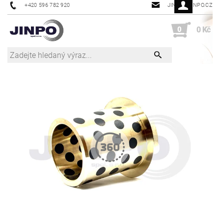
+420 596 782 920
JINPO@JINPO.CZ
0
0 Kč