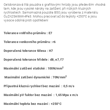
Celobronzová lítá pouzdra s grafitovými hnízdy jsou především vhodná
tam, kde jsou vysoké nároky na zatížení, při nízkých kluzných
rychlostech. Samomazná pouzdra B50 jsou vyrobena z materiálu
CuZn25Al6Mn4Fe3. Mohou pracovat až do teploty +250°C a jsou
vysoce odolná proti opotřebení
Tolerance vnitřního průměru : E7
Tolerance venkovního průměru : r6
Doporučená tolerance tělesa : H7
Doporučená tolerance hřídele : d8, e7, f7
2
Maximální zatížení statické : 100N/mm
2
Maximální zatížení dynamické : 70N/mm
Přípustná kluzná rychlost bez mazání : 0,5 m/s
Maximální pV faktor bez mazání : 1,65 Mpa x m/s
Maximální teplota bez mazání : +250°C