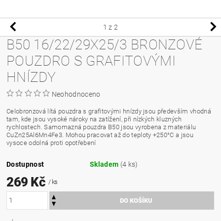
1
z 2
B50 16/22/29X25/3 BRONZOVÉ
POUZDRO S GRAFITOVÝMI
HNÍZDY
Neohodnoceno
Celobronzová lítá pouzdra s grafitovými hnízdy jsou především vhodná
tam, kde jsou vysoké nároky na zatížení, při nízkých kluzných
rychlostech. Samomazná pouzdra B50 jsou vyrobena z materiálu
CuZn25Al6Mn4Fe3. Mohou pracovat až do teploty +250°C a jsou
vysoce odolná proti opotřebení
Dostupnost
Skladem
(4 ks)
269 Kč
/ ks