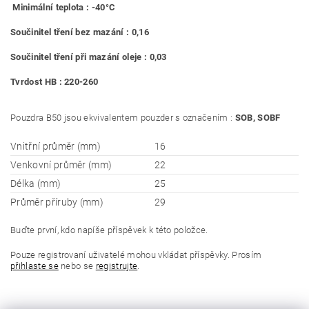
Minimální teplota : -40°C
Součinitel tření bez mazání : 0,16
Součinitel tření při mazání oleje : 0,03
Tvrdost HB : 220-260
Pouzdra B50 jsou ekvivalentem pouzder s označením :
SOB, SOBF
Vnitřní průměr (mm)
16
Venkovní průměr (mm)
22
Délka (mm)
25
Průměr příruby (mm)
29
Buďte první, kdo napíše příspěvek k této položce.
Pouze registrovaní uživatelé mohou vkládat příspěvky. Prosím
přihlaste se
nebo se
registrujte
.