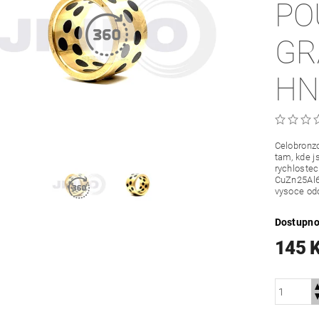
PO
GR
HN
Celobronzo
tam, kde j
rychloste
CuZn25Al6
vysoce odo
Dostupno
145 