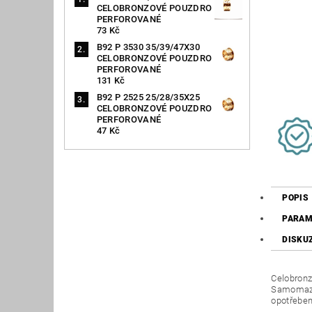
CELOBRONZOVÉ POUZDRO
PERFOROVANÉ
73 Kč
B92 P 3530 35/39/47X30
CELOBRONZOVÉ POUZDRO
PERFOROVANÉ
131 Kč
B92 P 2525 25/28/35X25
CELOBRONZOVÉ POUZDRO
PERFOROVANÉ
47 Kč
POPIS
PARAM
DISKU
Celobronz
Samomazná
opotřeben