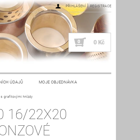
|
PŘIHLÁŠENÍ
REGISTRACE
0
0 Kč
NÍCH ÚDAJŮ
MOJE OBJEDNÁVKA
s grafitovými hnízdy
0 16/22X20
ONZOVÉ