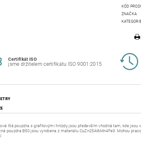
KÓD PROD
ZNAČKA
KATEGORI
Certifikát ISO
jsme držitelem certifikátu ISO 9001:2015
ETRY
ZE
ová lítá pouzdra s grafitovými hnízdy jsou především vhodná tam, kde jsou vy
 pouzdra B50 jsou vyrobena z materiálu CuZn25Al6Mn4Fe3. Mohou pracovat
í