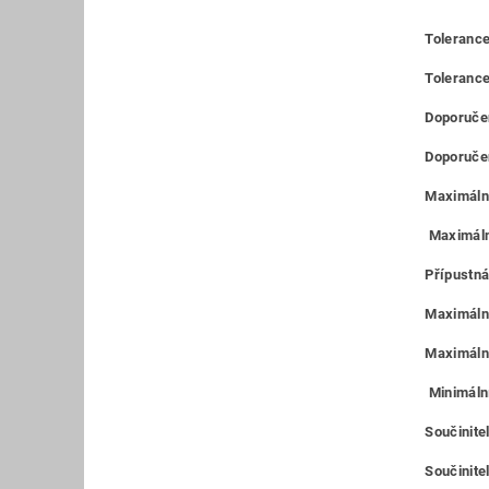
Tolerance
Toleranc
Doporučen
Doporučen
Maximální
Maximáln
Přípustná
Maximální
Maximální
Minimální
Součinite
Součinitel