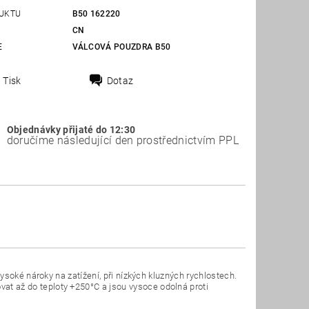
UKTU
B50 162220
CN
E
VÁLCOVÁ POUZDRA B50
Tisk
Dotaz
Objednávky přijaté do 12:30
doručíme následující den prostřednictvím PPL
soké nároky na zatížení, při nízkých kluzných rychlostech.
 až do teploty +250°C a jsou vysoce odolná proti