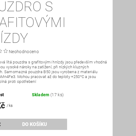
UZDRO S
AFITOVÝMI
ÍZDY
Neohodnoceno
vá lítá pouzdra s grafitovými hnízdy jsou především vhodná
sou vysoké nároky na zatížení, při nízkých kluzných
ch. Samomazná pouzdra B50 jsou vyrobena z materiálu
Mn4Fe3. Mohou pracovat až do teploty +250°C a jsou
lná proti opotřebení
st
Skladem
(17 ks)
Kč
/ ks