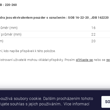
B : 220-260
dra jsou ekvivalentem pouzder s označením : SOB 16-22-20 , JDB 162220
průměr (mm)
16
í průměr (mm)
22
m)
20
í, kdo napíše příspěvek k této položce.
istrovaní uživatelé mohou vkládat příspěvky. Prosím
přihlaste se
nebo se
re
oužívá soubory cookie. Dalším procházením tohoto
S
ujete souhlas s jejich používáním.. Více informací