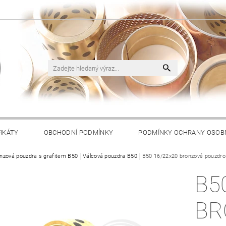
FIKÁTY
OBCHODNÍ PODMÍNKY
PODMÍNKY OCHRANY OSOB
nzová pouzdra s grafitem B50
Válcová pouzdra B50
B50 16/22x20 bronzové pouzdro 
B5
BR