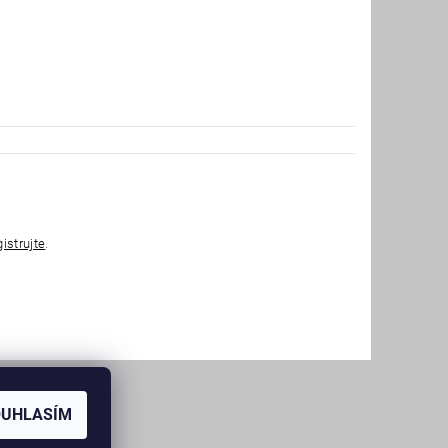
gistrujte
.
OUHLASÍM