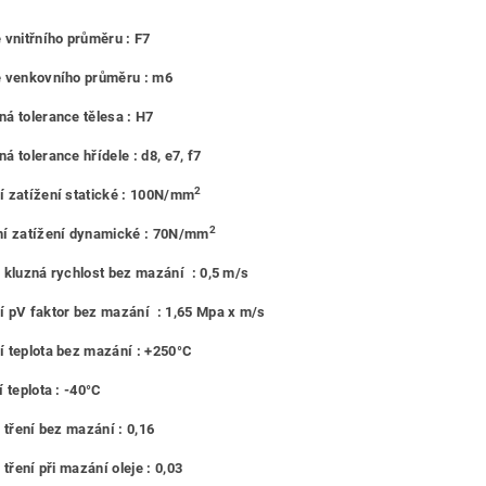
 vnitřního průměru : F7
e venkovního průměru : m6
á tolerance tělesa : H7
á tolerance hřídele : d8, e7, f7
2
 zatížení statické : 100N/mm
2
í zatížení dynamické : 70N/mm
 kluzná rychlost bez mazání : 0,5 m/s
 pV faktor bez mazání : 1,65 Mpa x m/s
 teplota bez mazání : +250°C
 teplota : -40°C
l tření bez mazání : 0,16
 tření při mazání oleje : 0,03