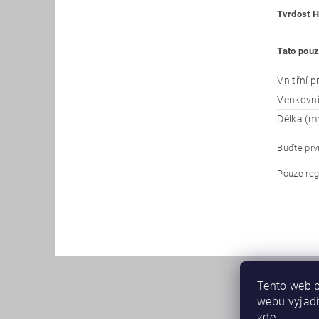
Tvrdost H
Tato pouz
Vnitřní 
Venkovn
Délka (m
Buďte prvn
Pouze reg
Tento web p
webu vyjadř
zde
.