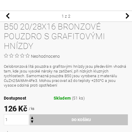
1
z 2
B50 20/28X16 BRONZOVÉ
POUZDRO S GRAFITOVÝMI
HNÍZDY
Neohodnoceno
Celobronzová lítá pouzdra s grafitovými hnízdy jsou především vhodná
tam, kde jsou vysoké nároky na zatížení, při nízkých kluzných
rychlostech. Samomazná pouzdra B50 jsou vyrobena z materiálu
CuZn25Al6Mn4Fe3. Mohou pracovat až do teploty +250°C a jsou
vysoce odolná proti opotřebení
Dostupnost
Skladem
(51 ks)
126 Kč
/ ks