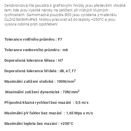
Celobronzová lítá pouzdra s grafitovými hnízdy jsou především vhodná
tam, kde jsou vysoké nároky na zatížení, při nízkých kluzných
rychlostech. Samomazná pouzdra B50 jsou vyrobena z materiálu
CuZn25Al6Mn4Fe3. Mohou pracovat až do teploty +250°C a jsou
vysoce odolná proti opotřebení
Tolerance vnitřního průměru : F7
Tolerance venkovního průměru : m6
Doporučená tolerance tělesa : H7
Doporučená tolerance hřídele : d8, e7, f7
2
Maximální zatížení statické : 100N/mm
2
Maximální zatížení dynamické : 70N/mm
Přípustná kluzná rychlost bez mazání : 0,5 m/s
Maximální pV faktor bez mazání : 1,65 Mpa x m/s
Maximální teplota bez mazání : +250°C