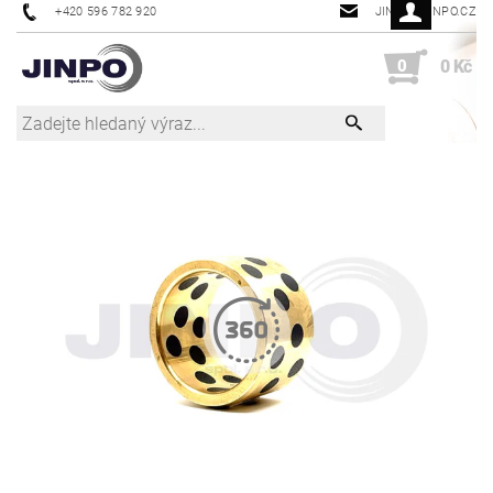
+420 596 782 920
JINPO@JINPO.CZ
0
0 Kč