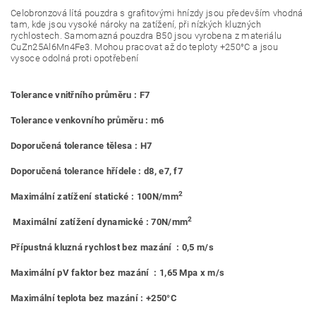
Celobronzová lítá pouzdra s grafitovými hnízdy jsou především vhodná
tam, kde jsou vysoké nároky na zatížení, při nízkých kluzných
rychlostech. Samomazná pouzdra B50 jsou vyrobena z materiálu
CuZn25Al6Mn4Fe3. Mohou pracovat až do teploty +250°C a jsou
vysoce odolná proti opotřebení
Tolerance vnitřního průměru : F7
Tolerance venkovního průměru : m6
Doporučená tolerance tělesa : H7
Doporučená tolerance hřídele : d8, e7, f7
2
Maximální zatížení statické : 100N/mm
2
Maximální zatížení dynamické : 70N/mm
Přípustná kluzná rychlost bez mazání : 0,5 m/s
Maximální pV faktor bez mazání : 1,65 Mpa x m/s
Maximální teplota bez mazání : +250°C