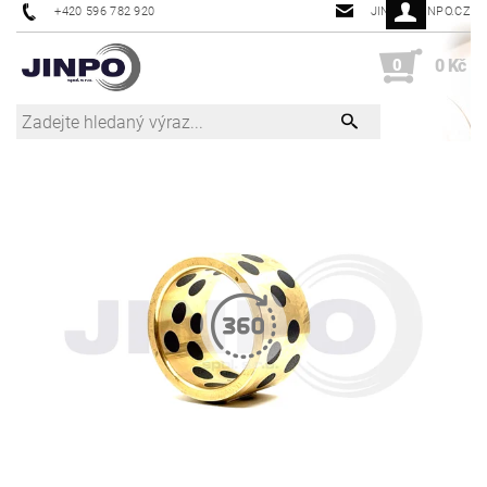
+420 596 782 920
JINPO@JINPO.CZ
0
0 Kč