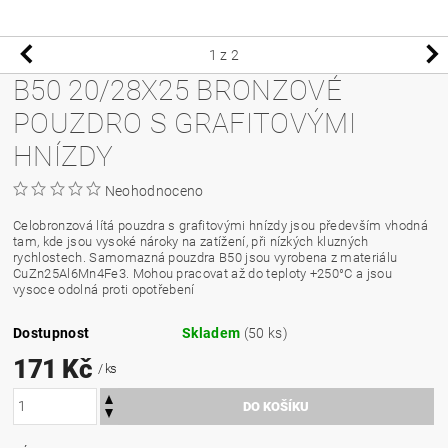
1
z 2
B50 20/28X25 BRONZOVÉ
POUZDRO S GRAFITOVÝMI
HNÍZDY
Neohodnoceno
Celobronzová lítá pouzdra s grafitovými hnízdy jsou především vhodná
tam, kde jsou vysoké nároky na zatížení, při nízkých kluzných
rychlostech. Samomazná pouzdra B50 jsou vyrobena z materiálu
CuZn25Al6Mn4Fe3. Mohou pracovat až do teploty +250°C a jsou
vysoce odolná proti opotřebení
Dostupnost
Skladem
(50 ks)
171 Kč
/ ks