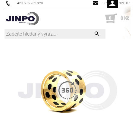
+420 596 782 920
JINPO@JINPO.CZ
0
0 Kč