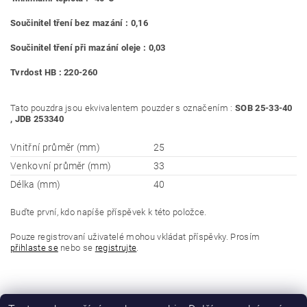
Součinitel tření bez mazání : 0,16
Součinitel tření při mazání oleje : 0,03
Tvrdost HB : 220-260
Tato pouzdra jsou ekvivalentem pouzder s označením :
SOB 25-33-40
, JDB 253340
Vnitřní průměr (mm)
25
Venkovní průměr (mm)
33
Délka (mm)
40
Buďte první, kdo napíše příspěvek k této položce.
Pouze registrovaní uživatelé mohou vkládat příspěvky. Prosím
přihlaste se
nebo se
registrujte
.