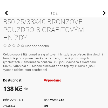
1
z 2
B50 25/33X40 BRONZOVÉ
POUZDRO S GRAFITOVÝMI
HNÍZDY
Neohodnoceno
Celobronzová lítá pouzdra s grafitovými hnízdy jsou především vhodná
tam, kde jsou vysoké nároky na zatížení, při nízkých kluzných
rychlostech. Samomazná pouzdra B50 jsou vyrobena z materiálu
CuZn25Al6Mn4Fe3. Mohou pracovat až do teploty +250°C a jsou
vysoce odolná proti opotřebení
Dostupnost
Vyprodáno
138 Kč
/ ks
KÓD PRODUKTU
B50 25/33X40
ZNAČKA
CN