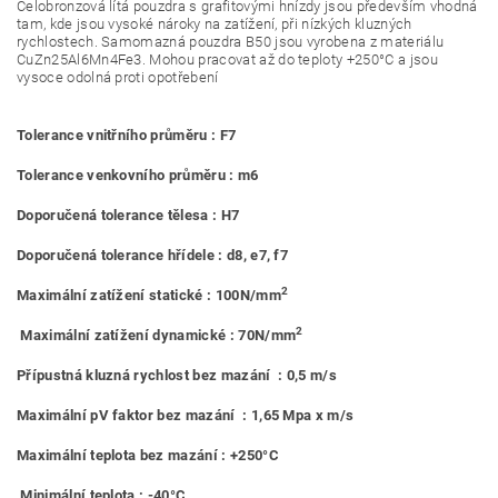
Celobronzová lítá pouzdra s grafitovými hnízdy jsou především vhodná
tam, kde jsou vysoké nároky na zatížení, při nízkých kluzných
rychlostech. Samomazná pouzdra B50 jsou vyrobena z materiálu
CuZn25Al6Mn4Fe3. Mohou pracovat až do teploty +250°C a jsou
vysoce odolná proti opotřebení
Tolerance vnitřního průměru : F7
Tolerance venkovního průměru : m6
Doporučená tolerance tělesa : H7
Doporučená tolerance hřídele : d8, e7, f7
2
Maximální zatížení statické : 100N/mm
2
Maximální zatížení dynamické : 70N/mm
Přípustná kluzná rychlost bez mazání : 0,5 m/s
Maximální pV faktor bez mazání : 1,65 Mpa x m/s
Maximální teplota bez mazání : +250°C
Minimální teplota : -40°C