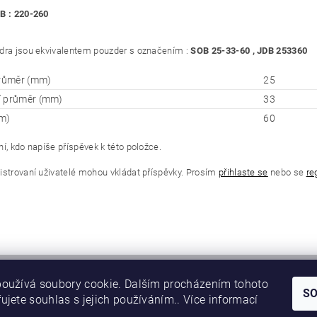
B : 220-260
dra jsou ekvivalentem pouzder s označením :
SOB 25-33-60 , JDB 253360
průměr (mm)
25
í průměr (mm)
33
m)
60
í, kdo napíše příspěvek k této položce.
istrovaní uživatelé mohou vkládat příspěvky. Prosím
přihlaste se
nebo se
re
oužívá soubory cookie. Dalším procházením tohoto
S
ujete souhlas s jejich používáním.. Více informací