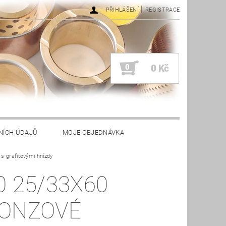
|
PŘIHLÁŠENÍ
REGISTRACE
0
0 Kč
NÍCH ÚDAJŮ
MOJE OBJEDNÁVKA
s grafitovými hnízdy
0 25/33X60
ONZOVÉ