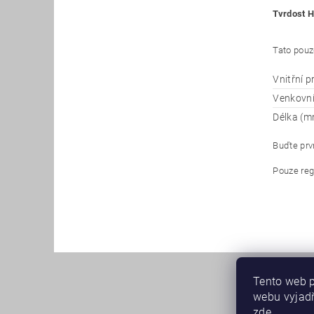
Tvrdost H
Tato pouz
Vnitřní 
Venkovn
Délka (m
Buďte prvn
Pouze reg
Tento web p
webu vyjadř
zde
.