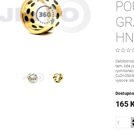
PO
GR
HN
Celobronzo
tam, kde j
rychloste
CuZn25Al6
vysoce odo
Dostupno
165 