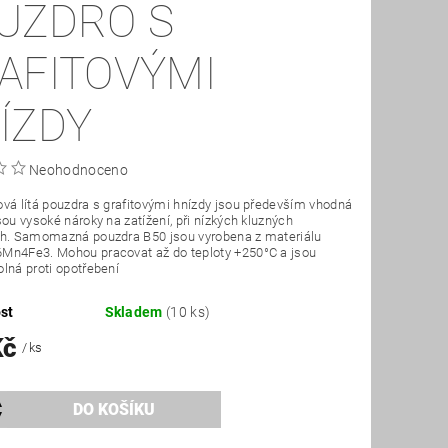
UZDRO S
AFITOVÝMI
ÍZDY
Neohodnoceno
vá lítá pouzdra s grafitovými hnízdy jsou především vhodná
sou vysoké nároky na zatížení, při nízkých kluzných
ch. Samomazná pouzdra B50 jsou vyrobena z materiálu
Mn4Fe3. Mohou pracovat až do teploty +250°C a jsou
lná proti opotřebení
st
Skladem
(10 ks)
Kč
/ ks