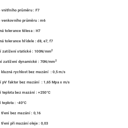
 vnitřního průměru : F7
e venkovního průměru : m6
á tolerance tělesa : H7
á tolerance hřídele : d8, e7, f7
2
 zatížení statické : 100N/mm
2
í zatížení dynamické : 70N/mm
 kluzná rychlost bez mazání : 0,5 m/s
 pV faktor bez mazání : 1,65 Mpa x m/s
 teplota bez mazání : +250°C
 teplota : -40°C
l tření bez mazání : 0,16
 tření při mazání oleje : 0,03