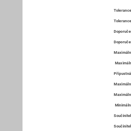
Tolerance
Toleranc
Doporučen
Doporučen
Maximální
Maximáln
Přípustná
Maximální
Maximální
Minimální
Součinite
Součinitel