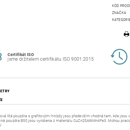
KÓD PROD
ZNAČKA
KATEGORI
Certifikát ISO
jsme držitelem certifikátu ISO 9001:2015
ETRY
ZE
ová lítá pouzdra s grafitovými hnízdy jsou především vhodná tam, kde jsou vy
 pouzdra B50 jsou vyrobena z materiálu CuZn25Al6Mn4Fe3. Mohou pracovat
í