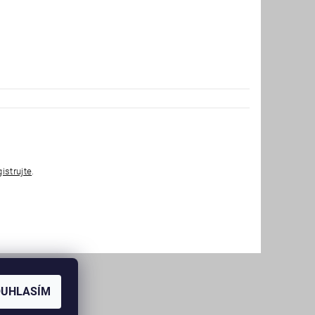
gistrujte
.
OUHLASÍM