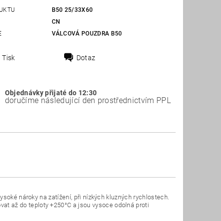
UKTU
B50 25/33X60
CN
E
VÁLCOVÁ POUZDRA B50
Tisk
Dotaz
Objednávky přijaté do 12:30
doručíme následující den prostřednictvím PPL
soké nároky na zatížení, při nízkých kluzných rychlostech.
 až do teploty +250°C a jsou vysoce odolná proti