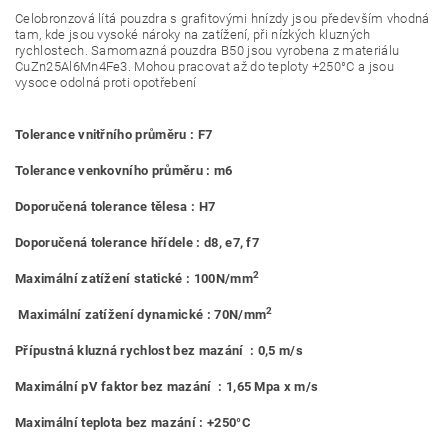
Celobronzová lítá pouzdra s grafitovými hnízdy jsou především vhodná
tam, kde jsou vysoké nároky na zatížení, při nízkých kluzných
rychlostech. Samomazná pouzdra B50 jsou vyrobena z materiálu
CuZn25Al6Mn4Fe3. Mohou pracovat až do teploty +250°C a jsou
vysoce odolná proti opotřebení
Tolerance vnitřního průměru : F7
Tolerance venkovního průměru : m6
Doporučená tolerance tělesa : H7
Doporučená tolerance hřídele : d8, e7, f7
2
Maximální zatížení statické : 100N/mm
2
Maximální zatížení dynamické : 70N/mm
Přípustná kluzná rychlost bez mazání : 0,5 m/s
Maximální pV faktor bez mazání : 1,65 Mpa x m/s
Maximální teplota bez mazání : +250°C