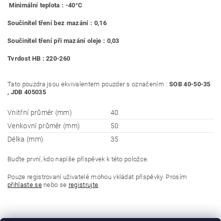
Minimální teplota : -40°C
Součinitel tření bez mazání : 0,16
Součinitel tření při mazání oleje : 0,03
Tvrdost HB : 220-260
Tato pouzdra jsou ekvivalentem pouzder s označením :
SOB 40-50-35
, JDB 405035
Vnitřní průměr (mm)
40
Venkovní průměr (mm)
50
Délka (mm)
35
Buďte první, kdo napíše příspěvek k této položce.
Pouze registrovaní uživatelé mohou vkládat příspěvky. Prosím
přihlaste se
nebo se
registrujte
.