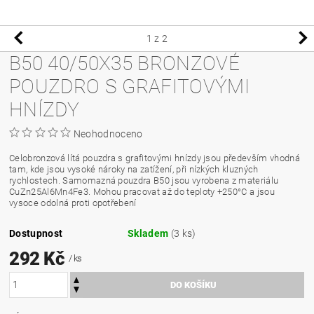
1
z 2
B50 40/50X35 BRONZOVÉ
POUZDRO S GRAFITOVÝMI
HNÍZDY
Neohodnoceno
Celobronzová lítá pouzdra s grafitovými hnízdy jsou především vhodná
tam, kde jsou vysoké nároky na zatížení, při nízkých kluzných
rychlostech. Samomazná pouzdra B50 jsou vyrobena z materiálu
CuZn25Al6Mn4Fe3. Mohou pracovat až do teploty +250°C a jsou
vysoce odolná proti opotřebení
Dostupnost
Skladem
(3 ks)
292 Kč
/ ks