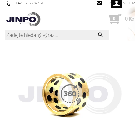
+420 596 782 920
JINPO@JINPO.CZ
0
0 Kč