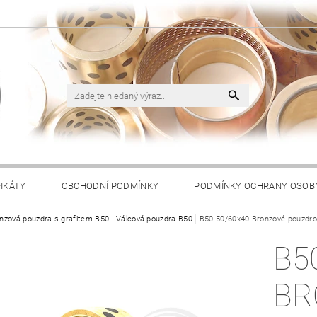
FIKÁTY
OBCHODNÍ PODMÍNKY
PODMÍNKY OCHRANY OSOB
nzová pouzdra s grafitem B50
Válcová pouzdra B50
B50 50/60x40 Bronzové pouzdro 
B5
BR