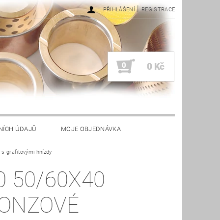
|
PŘIHLÁŠENÍ
REGISTRACE
0
0 Kč
NÍCH ÚDAJŮ
MOJE OBJEDNÁVKA
s grafitovými hnízdy
0 50/60X40
ONZOVÉ