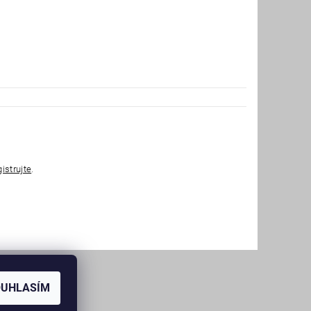
gistrujte
.
OUHLASÍM