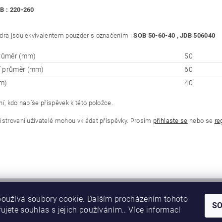
B : 220-260
dra jsou ekvivalentem pouzder s označením :
SOB 50-60-40 , JDB 506040
průměr (mm)
50
í průměr (mm)
60
m)
40
í, kdo napíše příspěvek k této položce.
istrovaní uživatelé mohou vkládat příspěvky. Prosím
přihlaste se
nebo se
re
oužívá soubory cookie. Dalším procházením tohoto
S
ujete souhlas s jejich používáním.. Více informací