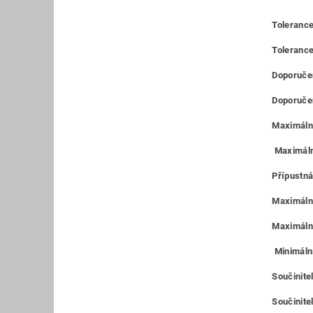
Tolerance
Toleranc
Doporučen
Doporučen
Maximální
Maximáln
Přípustná
Maximální
Maximální
Minimální
Součinite
Součinitel