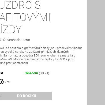
UZDRO S
AFITOVÝMI
ÍZDY
Neohodnoceno
vá lítá pouzdra s grafitovými hnízdy jsou především vhodná
sou vysoké nároky na zatížení, při nízkých kluzných
ch. Samomazná pouzdra B50 jsou vyrobena z materiálu
Mn4Fe3. Mohou pracovat až do teploty +250°C a jsou
lná proti opotřebení
st
Skladem
(30 ks)
Kč
/ ks