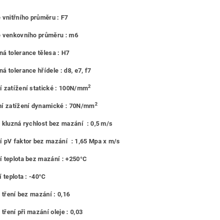
 vnitřního průměru : F7
e venkovního průměru : m6
á tolerance tělesa : H7
á tolerance hřídele : d8, e7, f7
2
 zatížení statické : 100N/mm
2
í zatížení dynamické : 70N/mm
 kluzná rychlost bez mazání : 0,5 m/s
 pV faktor bez mazání : 1,65 Mpa x m/s
 teplota bez mazání : +250°C
 teplota : -40°C
l tření bez mazání : 0,16
 tření při mazání oleje : 0,03