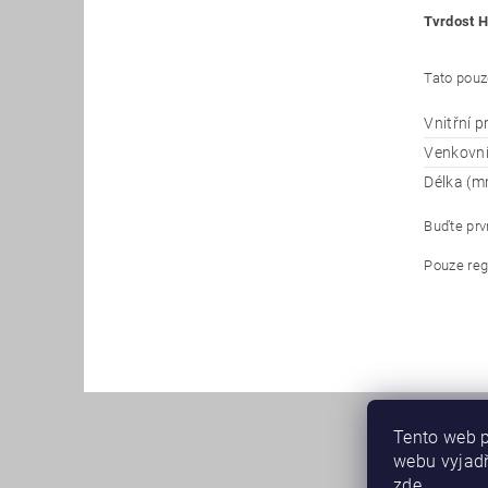
Tvrdost H
Tato pouz
Vnitřní 
Venkovn
Délka (m
Buďte prvn
Pouze reg
Tento web p
webu vyjadř
zde
.