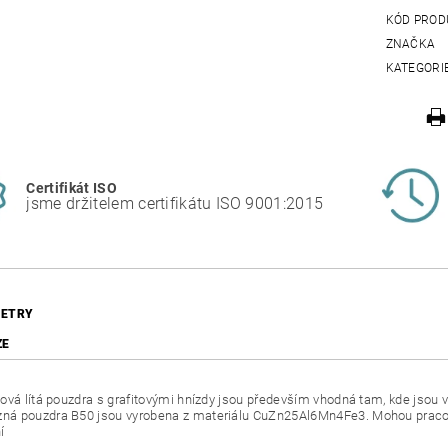
KÓD PROD
ZNAČKA
KATEGORI
Certifikát ISO
jsme držitelem certifikátu ISO 9001:2015
ETRY
ZE
ová lítá pouzdra s grafitovými hnízdy jsou především vhodná tam, kde jsou vy
 pouzdra B50 jsou vyrobena z materiálu CuZn25Al6Mn4Fe3. Mohou pracovat
í