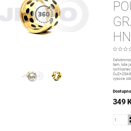
PO
GR
HN
Celobronzo
tam, kde j
rychloste
CuZn25Al6
vysoce odo
Dostupno
349 