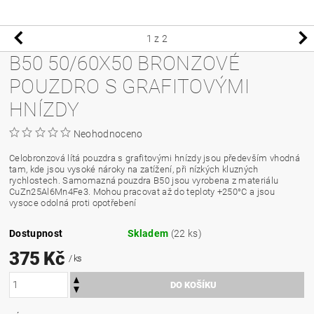
1
z 2
B50 50/60X50 BRONZOVÉ
POUZDRO S GRAFITOVÝMI
HNÍZDY
Neohodnoceno
Celobronzová lítá pouzdra s grafitovými hnízdy jsou především vhodná
tam, kde jsou vysoké nároky na zatížení, při nízkých kluzných
rychlostech. Samomazná pouzdra B50 jsou vyrobena z materiálu
CuZn25Al6Mn4Fe3. Mohou pracovat až do teploty +250°C a jsou
vysoce odolná proti opotřebení
Dostupnost
Skladem
(22 ks)
375 Kč
/ ks