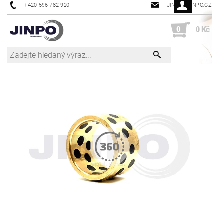
+420 596 782 920
JINPO@JINPO.CZ
0
0 Kč