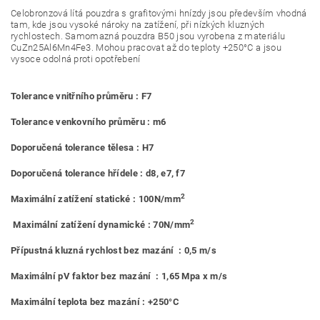
Celobronzová lítá pouzdra s grafitovými hnízdy jsou především vhodná
tam, kde jsou vysoké nároky na zatížení, při nízkých kluzných
rychlostech. Samomazná pouzdra B50 jsou vyrobena z materiálu
CuZn25Al6Mn4Fe3. Mohou pracovat až do teploty +250°C a jsou
vysoce odolná proti opotřebení
Tolerance vnitřního průměru : F7
Tolerance venkovního průměru : m6
Doporučená tolerance tělesa : H7
Doporučená tolerance hřídele : d8, e7, f7
2
Maximální zatížení statické : 100N/mm
2
Maximální zatížení dynamické : 70N/mm
Přípustná kluzná rychlost bez mazání : 0,5 m/s
Maximální pV faktor bez mazání : 1,65 Mpa x m/s
Maximální teplota bez mazání : +250°C