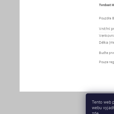
Tvrdost H
Pouzdra B
Vnitřní 
Venkovn
Délka (m
Buďte prvn
Pouze reg
Tento web p
webu vyjadř
zde
.