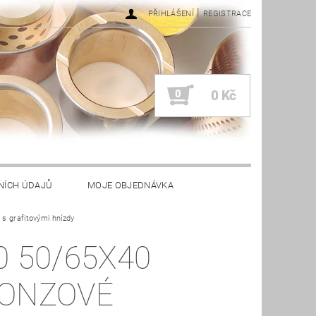
|
PŘIHLÁŠENÍ
REGISTRACE
0
0 Kč
NÍCH ÚDAJŮ
MOJE OBJEDNÁVKA
s grafitovými hnízdy
0 50/65X40
ONZOVÉ