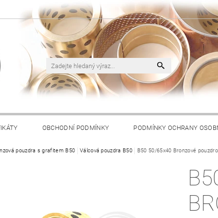
FIKÁTY
OBCHODNÍ PODMÍNKY
PODMÍNKY OCHRANY OSOB
nzová pouzdra s grafitem B50
Válcová pouzdra B50
B50 50/65x40 Bronzové pouzdro 
B5
BR