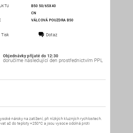
UKTU
B50 50/65X40
CN
E
VÁLCOVÁ POUZDRA B50
Tisk
Dotaz
Objednávky přijaté do 12:30
doručíme následující den prostřednictvím PPL
soké nároky na zatížení, při nízkých kluzných rychlostech.
 až do teploty +250°C a jsou vysoce odolná proti