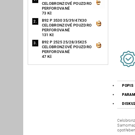
CELOBRONZOVÉ POUZDRO
PERFOROVANÉ
73 Kč
B92 P 3530 35/39/47X30
CELOBRONZOVÉ POUZDRO
PERFOROVANÉ
131 Kč
B92 P 2525 25/28/35X25
CELOBRONZOVÉ POUZDRO
PERFOROVANÉ
47 Kč
POPIS
PARAM
DISKU
Celobronz
Samomazná
opotřeben