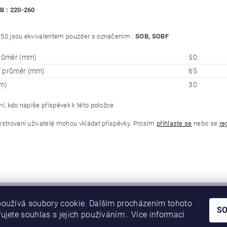
B : 220-260
50 jsou ekvivalentem pouzder s označením :
SOB, SOBF
průměr (mm)
50
í průměr (mm)
65
m)
30
í, kdo napíše příspěvek k této položce.
istrovaní uživatelé mohou vkládat příspěvky. Prosím
přihlaste se
nebo se
re
oužívá soubory cookie. Dalším procházením tohoto
S
ujete souhlas s jejich používáním.. Více informací