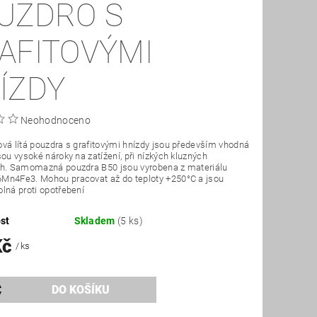
UZDRO S
AFITOVÝMI
ÍZDY
Neohodnoceno
vá lítá pouzdra s grafitovými hnízdy jsou především vhodná
sou vysoké nároky na zatížení, při nízkých kluzných
ch. Samomazná pouzdra B50 jsou vyrobena z materiálu
Mn4Fe3. Mohou pracovat až do teploty +250°C a jsou
lná proti opotřebení
st
Skladem
(5 ks)
Kč
/ ks