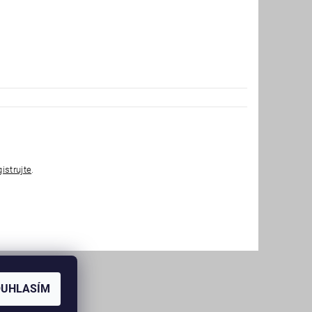
gistrujte
.
OUHLASÍM