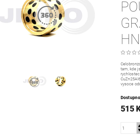
PO
GR
HN
Celobronzo
tam, kde j
rychloste
CuZn25Al6
vysoce odo
Dostupno
515 