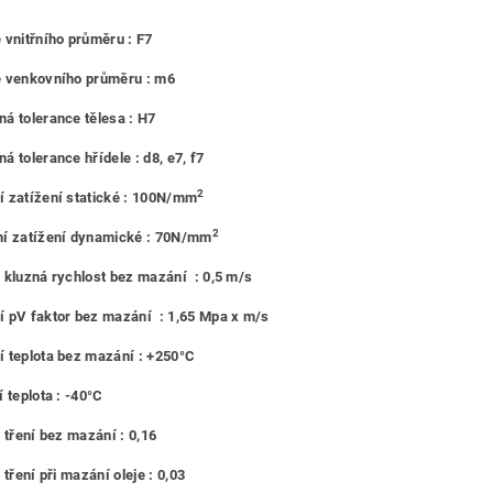
 vnitřního průměru : F7
e venkovního průměru : m6
á tolerance tělesa : H7
á tolerance hřídele : d8, e7, f7
2
 zatížení statické : 100N/mm
2
í zatížení dynamické : 70N/mm
 kluzná rychlost bez mazání : 0,5 m/s
 pV faktor bez mazání : 1,65 Mpa x m/s
 teplota bez mazání : +250°C
 teplota : -40°C
l tření bez mazání : 0,16
 tření při mazání oleje : 0,03