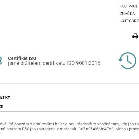
KÓD PROD
ZNAČKA
KATEGORI
Certifikát ISO
jsme držitelem certifikátu ISO 9001:2015
ETRY
ZE
ová lítá pouzdra s grafitovými hnízdy jsou především vhodná tam, kde jsou vy
 pouzdra B50 jsou vyrobena z materiálu CuZn25Al6Mn4Fe3. Mohou pracovat
í