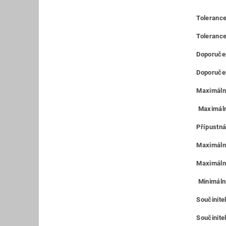
Tolerance
Toleranc
Doporučen
Doporučen
Maximální
Maximáln
Přípustná
Maximální
Maximální
Minimální
Součinite
Součinitel