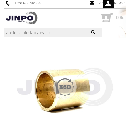
+420 596 782 920
JINPO@JINPO.CZ
0
0 Kč