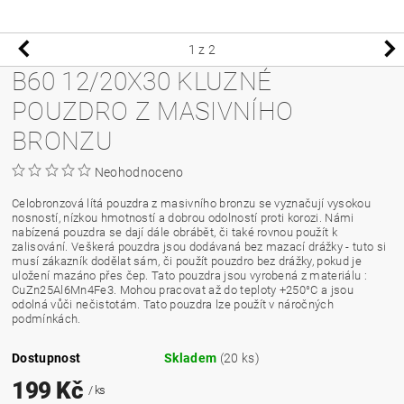
1
z 2
B60 12/20X30 KLUZNÉ
POUZDRO Z MASIVNÍHO
BRONZU
Neohodnoceno
Celobronzová lítá pouzdra z masivního bronzu se vyznačují vysokou
nosností, nízkou hmotností a dobrou odolností proti korozi. Námi
nabízená pouzdra se dají dále obrábět, či také rovnou použít k
zalisování. Veškerá pouzdra jsou dodávaná bez mazací drážky - tuto si
musí zákazník dodělat sám, či použít pouzdro bez drážky, pokud je
uložení mazáno přes čep. Tato pouzdra jsou vyrobená z materiálu :
CuZn25Al6Mn4Fe3. Mohou pracovat až do teploty +250°C a jsou
odolná vůči nečistotám. Tato pouzdra lze použít v náročných
podmínkách.
Dostupnost
Skladem
(20 ks)
199 Kč
/ ks