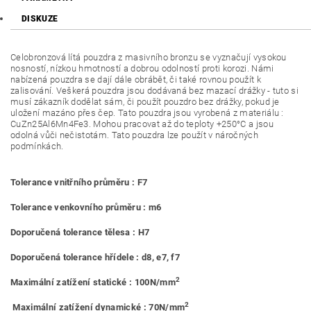
DISKUZE
Celobronzová lítá pouzdra z masivního bronzu se vyznačují vysokou
nosností, nízkou hmotností a dobrou odolností proti korozi. Námi
nabízená pouzdra se dají dále obrábět, či také rovnou použít k
zalisování. Veškerá pouzdra jsou dodávaná bez mazací drážky - tuto si
musí zákazník dodělat sám, či použít pouzdro bez drážky, pokud je
uložení mazáno přes čep. Tato pouzdra jsou vyrobená z materiálu :
CuZn25Al6Mn4Fe3. Mohou pracovat až do teploty +250°C a jsou
odolná vůči nečistotám. Tato pouzdra lze použít v náročných
podmínkách.
Tolerance vnitřního průměru : F7
Tolerance venkovního průměru : m6
Doporučená tolerance tělesa : H7
Doporučená tolerance hřídele : d8, e7, f7
2
Maximální zatížení statické : 100N/mm
2
Maximální zatížení dynamické : 70N/mm