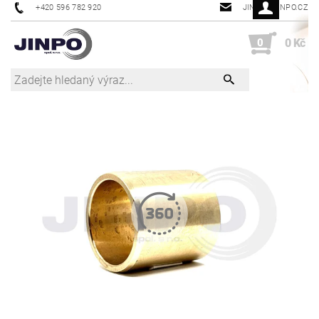
+420 596 782 920
JINPO@JINPO.CZ
0
0 Kč