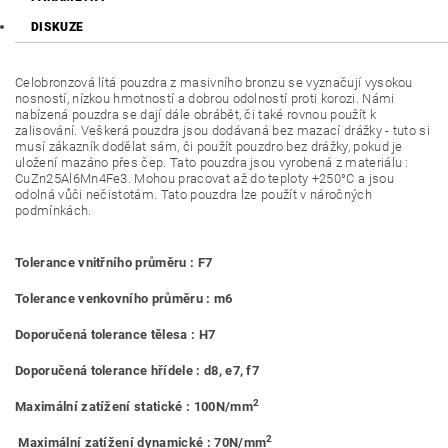
DISKUZE
Celobronzová lítá pouzdra z masivního bronzu se vyznačují vysokou
nosností, nízkou hmotností a dobrou odolností proti korozi. Námi
nabízená pouzdra se dají dále obrábět, či také rovnou použít k
zalisování. Veškerá pouzdra jsou dodávaná bez mazací drážky - tuto si
musí zákazník dodělat sám, či použít pouzdro bez drážky, pokud je
uložení mazáno přes čep. Tato pouzdra jsou vyrobená z materiálu :
CuZn25Al6Mn4Fe3. Mohou pracovat až do teploty +250°C a jsou
odolná vůči nečistotám. Tato pouzdra lze použít v náročných
podmínkách.
Tolerance vnitřního průměru : F7
Tolerance venkovního průměru : m6
Doporučená tolerance tělesa : H7
Doporučená tolerance hřídele : d8, e7, f7
2
Maximální zatížení statické : 100N/mm
2
Maximální zatížení dynamické : 70N/mm