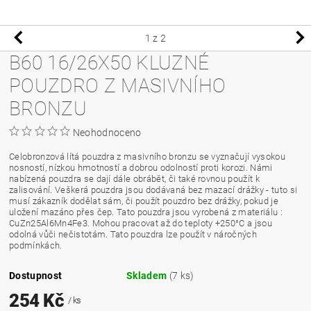
1
z 2
B60 16/26X50 KLUZNÉ
POUZDRO Z MASIVNÍHO
BRONZU
Neohodnoceno
Celobronzová lítá pouzdra z masivního bronzu se vyznačují vysokou
nosností, nízkou hmotností a dobrou odolností proti korozi. Námi
nabízená pouzdra se dají dále obrábět, či také rovnou použít k
zalisování. Veškerá pouzdra jsou dodávaná bez mazací drážky - tuto si
musí zákazník dodělat sám, či použít pouzdro bez drážky, pokud je
uložení mazáno přes čep. Tato pouzdra jsou vyrobená z materiálu :
CuZn25Al6Mn4Fe3. Mohou pracovat až do teploty +250°C a jsou
odolná vůči nečistotám. Tato pouzdra lze použít v náročných
podmínkách.
Dostupnost
Skladem
(7 ks)
254 Kč
/ ks