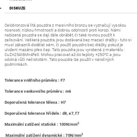
DISKUZE
Celobronzová lítá pouzdra z masivního bronzu se vyznačují vysokou
nosností, nízkou hmotností a dobrou odolností proti korozi. Námi
nabízená pouzdra se dají dále obrábět, či také rovnou použít k
zalisování. Veškerá pouzdra jsou dodávaná bez mazací drážky - tuto si
musí zákazník dodělat sám, či použít pouzdro bez drážky, pokud je
uložení mazáno přes čep. Tato pouzdra jsou vyrobená z materiálu :
CuZn25Al6Mn4Fe3. Mohou pracovat až do teploty +250°C a jsou
odolná vůči nečistotám. Tato pouzdra lze použít v náročných
podmínkách.
Tolerance vnitřního průměru : F7
Tolerance venkovního průměru : m6
Doporučená tolerance tělesa : H7
Doporučená tolerance hřídele : d8, e7, f7
2
Maximální zatížení statické : 100N/mm
2
Maximální zatížení dynamické : 70N/mm