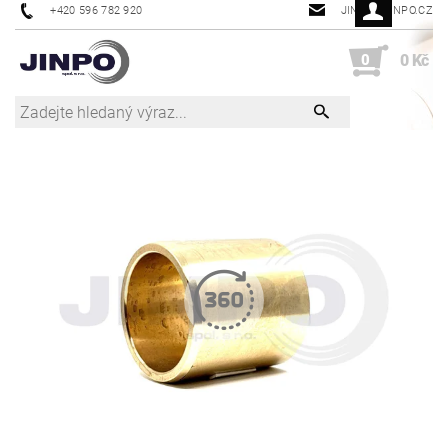
+420 596 782 920
JINPO@JINPO.CZ
0
0 Kč