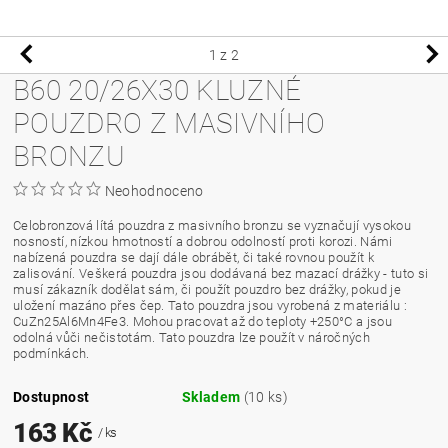
1
z 2
B60 20/26X30 KLUZNÉ
POUZDRO Z MASIVNÍHO
BRONZU
Neohodnoceno
Celobronzová lítá pouzdra z masivního bronzu se vyznačují vysokou
nosností, nízkou hmotností a dobrou odolností proti korozi. Námi
nabízená pouzdra se dají dále obrábět, či také rovnou použít k
zalisování. Veškerá pouzdra jsou dodávaná bez mazací drážky - tuto si
musí zákazník dodělat sám, či použít pouzdro bez drážky, pokud je
uložení mazáno přes čep. Tato pouzdra jsou vyrobená z materiálu :
CuZn25Al6Mn4Fe3. Mohou pracovat až do teploty +250°C a jsou
odolná vůči nečistotám. Tato pouzdra lze použít v náročných
podmínkách.
Dostupnost
Skladem
(10 ks)
163 Kč
/ ks