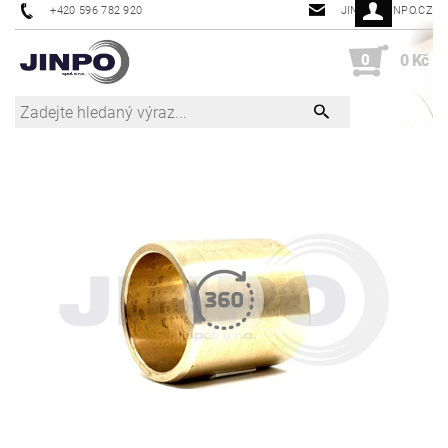
+420 596 782 920
JINPO@JINPO.CZ
0
0 Kč