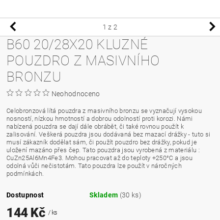
1
z 2
B60 20/28X20 KLUZNÉ
POUZDRO Z MASIVNÍHO
BRONZU
Neohodnoceno
Celobronzová lítá pouzdra z masivního bronzu se vyznačují vysokou
nosností, nízkou hmotností a dobrou odolností proti korozi. Námi
nabízená pouzdra se dají dále obrábět, či také rovnou použít k
zalisování. Veškerá pouzdra jsou dodávaná bez mazací drážky - tuto si
musí zákazník dodělat sám, či použít pouzdro bez drážky, pokud je
uložení mazáno přes čep. Tato pouzdra jsou vyrobená z materiálu :
CuZn25Al6Mn4Fe3. Mohou pracovat až do teploty +250°C a jsou
odolná vůči nečistotám. Tato pouzdra lze použít v náročných
podmínkách.
Dostupnost
Skladem
(30 ks)
144 Kč
/ ks