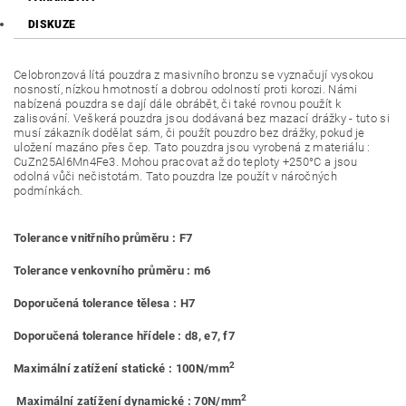
DISKUZE
Celobronzová lítá pouzdra z masivního bronzu se vyznačují vysokou
nosností, nízkou hmotností a dobrou odolností proti korozi. Námi
nabízená pouzdra se dají dále obrábět, či také rovnou použít k
zalisování. Veškerá pouzdra jsou dodávaná bez mazací drážky - tuto si
musí zákazník dodělat sám, či použít pouzdro bez drážky, pokud je
uložení mazáno přes čep. Tato pouzdra jsou vyrobená z materiálu :
CuZn25Al6Mn4Fe3. Mohou pracovat až do teploty +250°C a jsou
odolná vůči nečistotám. Tato pouzdra lze použít v náročných
podmínkách.
Tolerance vnitřního průměru : F7
Tolerance venkovního průměru : m6
Doporučená tolerance tělesa : H7
Doporučená tolerance hřídele : d8, e7, f7
2
Maximální zatížení statické : 100N/mm
2
Maximální zatížení dynamické : 70N/mm