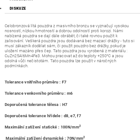
DISKUZE
Celobronzová lítá pouzdra z masivního bronzu se vyznačují vysokou
nosností, nízkou hmotností a dobrou odolností proti korozi. Námi
nabízená pouzdra se dají dále obrábět, či také rovnou použít k
zalisování. Veškerá pouzdra jsou dodávaná bez mazací drážky - tuto si
musí zákazník dodělat sám, či použít pouzdro bez drážky, pokud je
uložení mazáno přes čep. Tato pouzdra jsou vyrobená z materiálu :
CuZn25Al6Mn4Fe3. Mohou pracovat až do teploty +250°C a jsou
odolná vůči nečistotám. Tato pouzdra lze použít v náročných
podmínkách.
Tolerance vnitřního průměru : F7
Tolerance venkovního průměru : m6
Doporučená tolerance tělesa : H7
Doporučená tolerance hřídele : d8, e7, f7
2
Maximální zatížení statické : 100N/mm
2
Maximální zatížení dynamické : 70N/mm