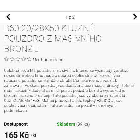
1
z 2
B60 20/28X50 KLUZNÉ
POUZDRO Z MASIVNÍHO
BRONZU
Neohodnoceno
Celobronzová lítá pouzdra z masivního bronzu se vyznačují vysokou
nosností, nízkou hmotností a dobrou odolností proti korozi. Námi
nabízená pouzdra se dají dále obrábět, či také rovnou použít k
zalisování. Veškerá pouzdra jsou dodávaná bez mazací drážky - tuto si
musí zákazník dodělat sám, či použít pouzdro bez drážky, pokud je
uložení mazáno přes čep. Tato pouzdra jsou vyrobená z materiálu :
CuZn25Al6Mn4Fe3. Mohou pracovat až do teploty +250°C a jsou
odolná vůči nečistotám. Tato pouzdra lze použít v náročných
podmínkách.
Dostupnost
Skladem
(39 ks)
165 Kč
/ ks