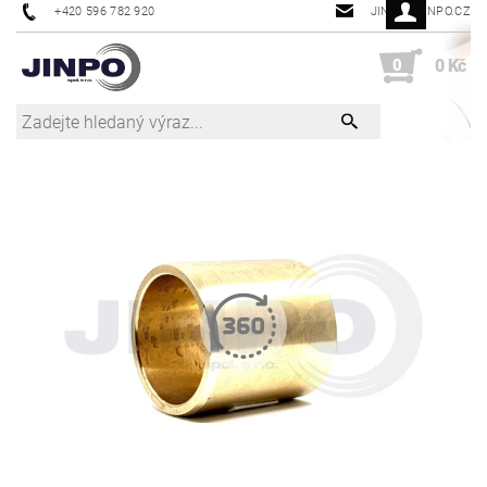
+420 596 782 920
JINPO@JINPO.CZ
0
0 Kč