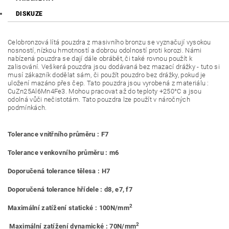
DISKUZE
Celobronzová lítá pouzdra z masivního bronzu se vyznačují vysokou
nosností, nízkou hmotností a dobrou odolností proti korozi. Námi
nabízená pouzdra se dají dále obrábět, či také rovnou použít k
zalisování. Veškerá pouzdra jsou dodávaná bez mazací drážky - tuto si
musí zákazník dodělat sám, či použít pouzdro bez drážky, pokud je
uložení mazáno přes čep. Tato pouzdra jsou vyrobená z materiálu :
CuZn25Al6Mn4Fe3. Mohou pracovat až do teploty +250°C a jsou
odolná vůči nečistotám. Tato pouzdra lze použít v náročných
podmínkách.
Tolerance vnitřního průměru : F7
Tolerance venkovního průměru : m6
Doporučená tolerance tělesa : H7
Doporučená tolerance hřídele : d8, e7, f7
2
Maximální zatížení statické : 100N/mm
2
Maximální zatížení dynamické : 70N/mm