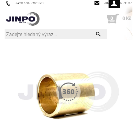
+420 596 782 920
JINPO@JINPO.CZ
0
0 Kč