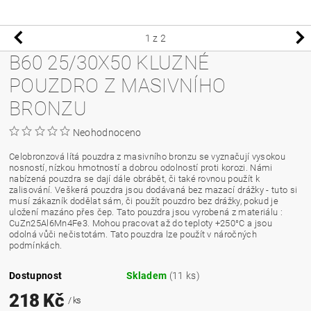
1
z 2
B60 25/30X50 KLUZNÉ
POUZDRO Z MASIVNÍHO
BRONZU
Neohodnoceno
Celobronzová lítá pouzdra z masivního bronzu se vyznačují vysokou
nosností, nízkou hmotností a dobrou odolností proti korozi. Námi
nabízená pouzdra se dají dále obrábět, či také rovnou použít k
zalisování. Veškerá pouzdra jsou dodávaná bez mazací drážky - tuto si
musí zákazník dodělat sám, či použít pouzdro bez drážky, pokud je
uložení mazáno přes čep. Tato pouzdra jsou vyrobená z materiálu :
CuZn25Al6Mn4Fe3. Mohou pracovat až do teploty +250°C a jsou
odolná vůči nečistotám. Tato pouzdra lze použít v náročných
podmínkách.
Dostupnost
Skladem
(11 ks)
218 Kč
/ ks