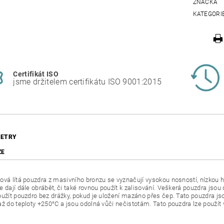
ZNAČKA
KATEGORI
Certifikát ISO
jsme držitelem certifikátu ISO 9001:2015
ETRY
ZE
ová lítá pouzdra z masivního bronzu se vyznačují vysokou nosností, nízkou h
e dají dále obrábět, či také rovnou použít k zalisování. Veškerá pouzdra jso
oužít pouzdro bez drážky, pokud je uložení mazáno přes čep. Tato pouzdra
až do teploty +250°C a jsou odolná vůči nečistotám. Tato pouzdra lze použí