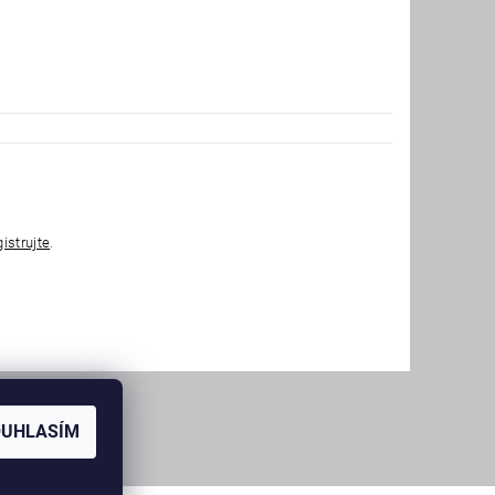
gistrujte
.
OUHLASÍM