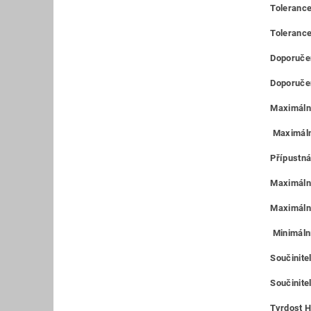
Tolerance
Toleranc
Doporučen
Doporučen
Maximální
Maximáln
Přípustná
Maximální
Maximální
Minimální
Součinite
Součinitel
Tvrdost H