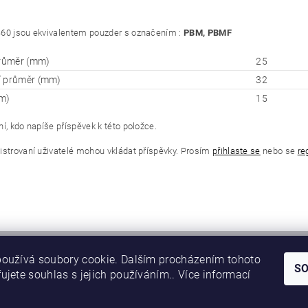
60 jsou ekvivalentem pouzder s označením :
PBM, PBMF
průměr (mm)
25
í průměr (mm)
32
m)
15
í, kdo napíše příspěvek k této položce.
istrovaní uživatelé mohou vkládat příspěvky. Prosím
přihlaste se
nebo se
re
oužívá soubory cookie. Dalším procházením tohoto
S
ujete souhlas s jejich používáním.. Více informací