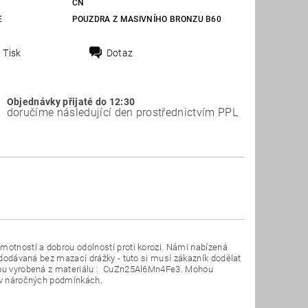
CN
E
POUZDRA Z MASIVNÍHO BRONZU B60
Tisk
Dotaz
Objednávky přijaté do 12:30
doručíme následující den prostřednictvím PPL
motností a dobrou odolností proti korozi. Námi nabízená
u dodávaná bez mazací drážky - tuto si musí zákazník dodělat
 jsou vyrobená z materiálu : CuZn25Al6Mn4Fe3. Mohou
t v náročných podmínkách.