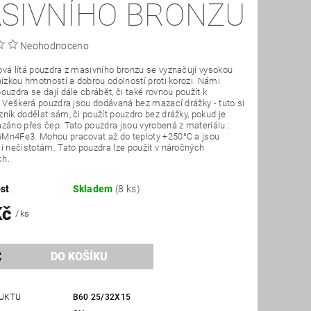
SIVNÍHO BRONZU
Neohodnoceno
vá lítá pouzdra z masivního bronzu se vyznačují vysokou
nízkou hmotností a dobrou odolností proti korozi. Námi
ouzdra se dají dále obrábět, či také rovnou použít k
. Veškerá pouzdra jsou dodávaná bez mazací drážky - tuto si
ník dodělat sám, či použít pouzdro bez drážky, pokud je
záno přes čep. Tato pouzdra jsou vyrobená z materiálu :
Mn4Fe3. Mohou pracovat až do teploty +250°C a jsou
i nečistotám. Tato pouzdra lze použít v náročných
ch.
st
Skladem
(8 ks)
Kč
/ ks
UKTU
B60 25/32X15