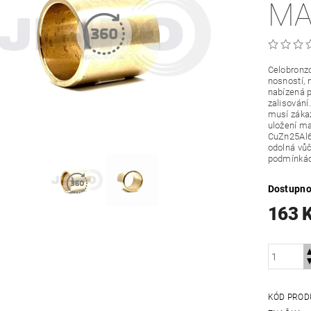
MA
Celobronzo
nosností, 
nabízená p
zalisování
musí zákaz
uložení ma
CuZn25Al6
odolná vůč
podmínká
Dostupno
163 
KÓD PROD