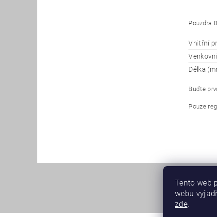
Pouzdra B
Vnitřní 
Venkovn
Délka (m
Buďte prvn
Pouze reg
Tento web p
webu vyjadř
zde
.