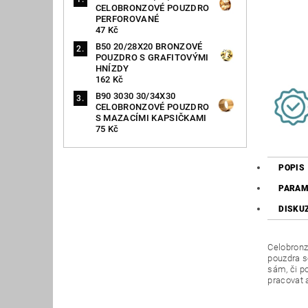
CELOBRONZOVÉ POUZDRO
PERFOROVANÉ
47 Kč
B50 20/28X20 BRONZOVÉ
POUZDRO S GRAFITOVÝMI
HNÍZDY
162 Kč
B90 3030 30/34X30
CELOBRONZOVÉ POUZDRO
S MAZACÍMI KAPSIČKAMI
75 Kč
POPIS
PARAM
DISKU
Celobronz
pouzdra s
sám, či p
pracovat 