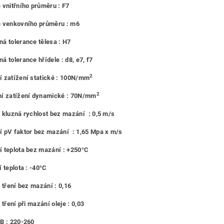
 vnitřního průměru : F7
e venkovního průměru : m6
á tolerance tělesa : H7
á tolerance hřídele : d8, e7, f7
2
 zatížení statické : 100N/mm
2
í zatížení dynamické : 70N/mm
 kluzná rychlost bez mazání : 0,5 m/s
 pV faktor bez mazání : 1,65 Mpa x m/s
 teplota bez mazání : +250°C
 teplota : -40°C
l tření bez mazání : 0,16
 tření při mazání oleje : 0,03
B : 220-260