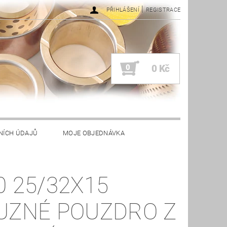
|
PŘIHLÁŠENÍ
REGISTRACE
0
0 Kč
NÍCH ÚDAJŮ
MOJE OBJEDNÁVKA
0 25/32X15
UZNÉ POUZDRO Z