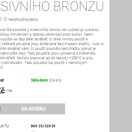
SIVNÍHO BRONZU
Neohodnoceno
vá lítá pouzdra z masivního bronzu se vyznačují vysokou
nízkou hmotností a dobrou odolností proti korozi. Námi
ouzdra se dají dále obrábět, či také rovnou použít k
. Veškerá pouzdra jsou dodávaná bez mazací drážky - tuto si
ník dodělat sám, či použít pouzdro bez drážky, pokud je
záno přes čep. Tato pouzdra jsou vyrobená z materiálu :
Mn4Fe3. Mohou pracovat až do teploty +250°C a jsou
i nečistotám. Tato pouzdra lze použít v náročných
ch.
st
Skladem
(34 ks)
Kč
/ ks
UKTU
B60 25/32X30