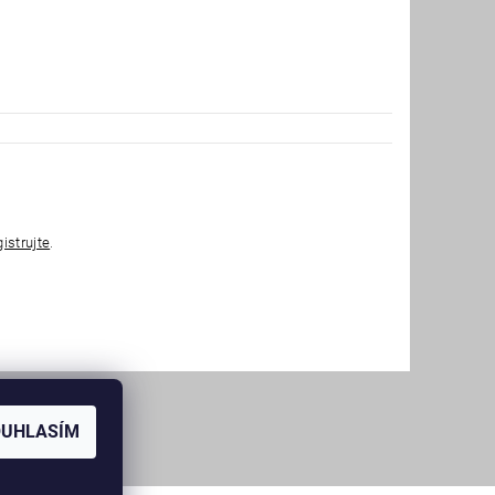
gistrujte
.
OUHLASÍM