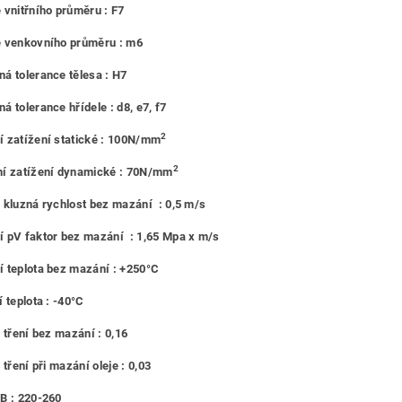
 vnitřního průměru : F7
e venkovního průměru : m6
á tolerance tělesa : H7
á tolerance hřídele : d8, e7, f7
2
 zatížení statické : 100N/mm
2
í zatížení dynamické : 70N/mm
 kluzná rychlost bez mazání : 0,5 m/s
 pV faktor bez mazání : 1,65 Mpa x m/s
 teplota bez mazání : +250°C
 teplota : -40°C
l tření bez mazání : 0,16
 tření při mazání oleje : 0,03
B : 220-260