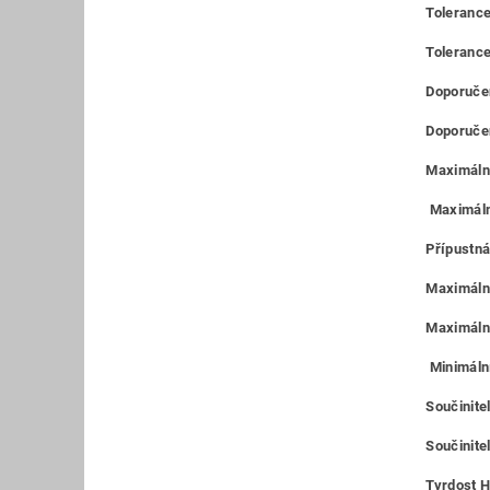
Tolerance
Toleranc
Doporučen
Doporučen
Maximální
Maximáln
Přípustná
Maximální
Maximální
Minimální
Součinite
Součinitel
Tvrdost H