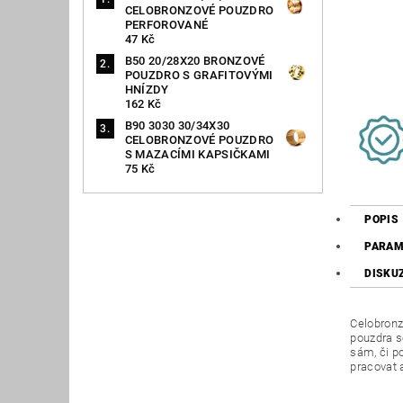
CELOBRONZOVÉ POUZDRO
PERFOROVANÉ
47 Kč
B50 20/28X20 BRONZOVÉ
POUZDRO S GRAFITOVÝMI
HNÍZDY
162 Kč
B90 3030 30/34X30
CELOBRONZOVÉ POUZDRO
S MAZACÍMI KAPSIČKAMI
75 Kč
POPIS
PARAM
DISKU
Celobronz
pouzdra s
sám, či p
pracovat 