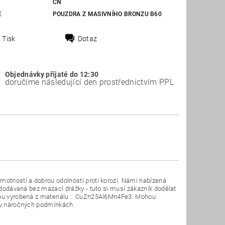
CN
E
POUZDRA Z MASIVNÍHO BRONZU B60
Tisk
Dotaz
Objednávky přijaté do 12:30
doručíme následující den prostřednictvím PPL
motností a dobrou odolností proti korozi. Námi nabízená
u dodávaná bez mazací drážky - tuto si musí zákazník dodělat
 jsou vyrobená z materiálu : CuZn25Al6Mn4Fe3. Mohou
t v náročných podmínkách.