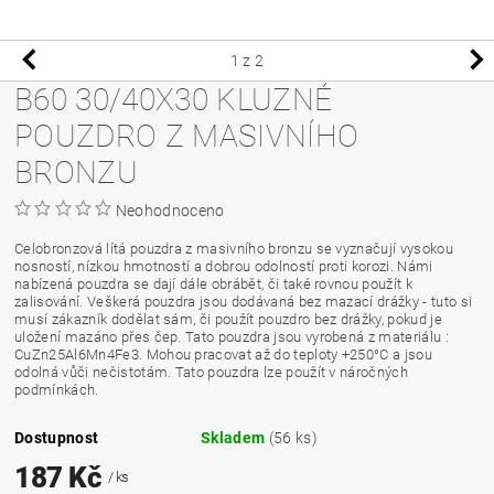
1
z 2
B60 30/40X30 KLUZNÉ
POUZDRO Z MASIVNÍHO
BRONZU
Neohodnoceno
Celobronzová lítá pouzdra z masivního bronzu se vyznačují vysokou
nosností, nízkou hmotností a dobrou odolností proti korozi. Námi
nabízená pouzdra se dají dále obrábět, či také rovnou použít k
zalisování. Veškerá pouzdra jsou dodávaná bez mazací drážky - tuto si
musí zákazník dodělat sám, či použít pouzdro bez drážky, pokud je
uložení mazáno přes čep. Tato pouzdra jsou vyrobená z materiálu :
CuZn25Al6Mn4Fe3. Mohou pracovat až do teploty +250°C a jsou
odolná vůči nečistotám. Tato pouzdra lze použít v náročných
podmínkách.
Dostupnost
Skladem
(56 ks)
187 Kč
/ ks