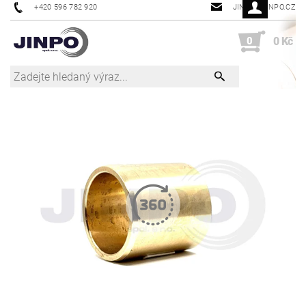
+420 596 782 920
JINPO@JINPO.CZ
0
0 Kč