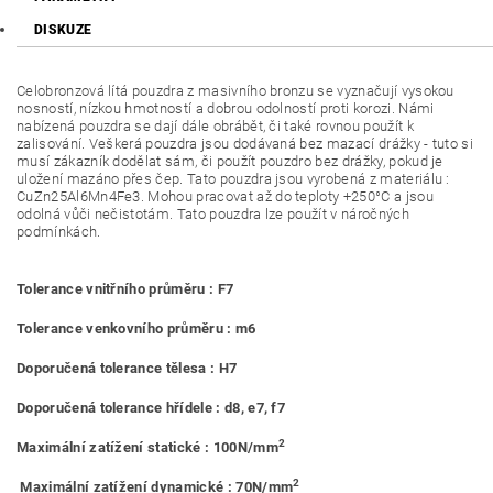
DISKUZE
Celobronzová lítá pouzdra z masivního bronzu se vyznačují vysokou
nosností, nízkou hmotností a dobrou odolností proti korozi. Námi
nabízená pouzdra se dají dále obrábět, či také rovnou použít k
zalisování. Veškerá pouzdra jsou dodávaná bez mazací drážky - tuto si
musí zákazník dodělat sám, či použít pouzdro bez drážky, pokud je
uložení mazáno přes čep. Tato pouzdra jsou vyrobená z materiálu :
CuZn25Al6Mn4Fe3. Mohou pracovat až do teploty +250°C a jsou
odolná vůči nečistotám. Tato pouzdra lze použít v náročných
podmínkách.
Tolerance vnitřního průměru : F7
Tolerance venkovního průměru : m6
Doporučená tolerance tělesa : H7
Doporučená tolerance hřídele : d8, e7, f7
2
Maximální zatížení statické : 100N/mm
2
Maximální zatížení dynamické : 70N/mm