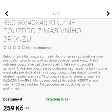
1
z 2
B60 30/40X45 KLUZNÉ
POUZDRO Z MASIVNÍHO
BRONZU
Neohodnoceno
Celobronzová lítá pouzdra z masivního bronzu se vyznačují vysokou
nosností, nízkou hmotností a dobrou odolností proti korozi. Námi
nabízená pouzdra se dají dále obrábět, či také rovnou použít k
zalisování. Veškerá pouzdra jsou dodávaná bez mazací drážky - tuto si
musí zákazník dodělat sám, či použít pouzdro bez drážky, pokud je
uložení mazáno přes čep. Tato pouzdra jsou vyrobená z materiálu :
CuZn25Al6Mn4Fe3. Mohou pracovat až do teploty +250°C a jsou
odolná vůči nečistotám. Tato pouzdra lze použít v náročných
podmínkách.
Dostupnost
Skladem
(6 ks)
259 Kč
/ ks