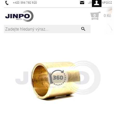
+420 596 782 920
JINPO@JINPO.CZ
0
0 Kč