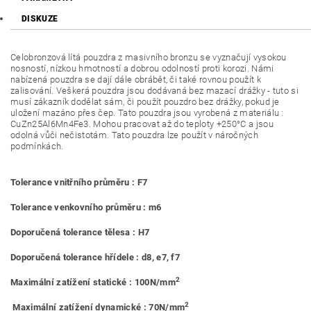
DISKUZE
Celobronzová lítá pouzdra z masivního bronzu se vyznačují vysokou
nosností, nízkou hmotností a dobrou odolností proti korozi. Námi
nabízená pouzdra se dají dále obrábět, či také rovnou použít k
zalisování. Veškerá pouzdra jsou dodávaná bez mazací drážky - tuto si
musí zákazník dodělat sám, či použít pouzdro bez drážky, pokud je
uložení mazáno přes čep. Tato pouzdra jsou vyrobená z materiálu :
CuZn25Al6Mn4Fe3. Mohou pracovat až do teploty +250°C a jsou
odolná vůči nečistotám. Tato pouzdra lze použít v náročných
podmínkách.
Tolerance vnitřního průměru : F7
Tolerance venkovního průměru : m6
Doporučená tolerance tělesa : H7
Doporučená tolerance hřídele : d8, e7, f7
2
Maximální zatížení statické : 100N/mm
2
Maximální zatížení dynamické : 70N/mm