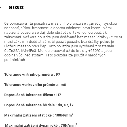
DISKUZE
Celobronzová lítá pouzdra z masivního bronzu se vyznačují vysokou
nosností, nízkou hmotností a dobrou odolností proti korozi. Námi
nabízená pouzdra se dají dále obrábět, či také rovnou použít k
zalisování. Veškerá pouzdra jsou dodávaná bez mazací drážky - tuto si
musí zákazník dodělat sám, či použít pouzdro bez drážky, pokud je
uložení mazáno přes čep. Tato pouzdra jsou vyrobená z materiálu :
CuZn25Al6Mn4Fe3. Mohou pracovat až do teploty +250°C a jsou
odolná vůči nečistotám. Tato pouzdra lze použít v náročných
podmínkách.
Tolerance vnitřního průměru : F7
Tolerance venkovního průměru : m6
Doporučená tolerance tělesa : H7
Doporučená tolerance hřídele : d8, e7, f7
2
Maximální zatížení statické : 100N/mm
2
Maximální zatížení dynamické : 70N/mm