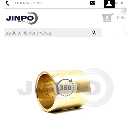
+420 596 782 920
JINPO@JINPO.CZ
0
0 Kč