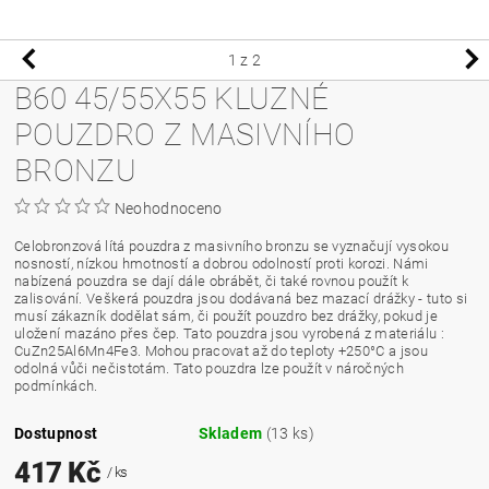
1
z 2
B60 45/55X55 KLUZNÉ
POUZDRO Z MASIVNÍHO
BRONZU
Neohodnoceno
Celobronzová lítá pouzdra z masivního bronzu se vyznačují vysokou
nosností, nízkou hmotností a dobrou odolností proti korozi. Námi
nabízená pouzdra se dají dále obrábět, či také rovnou použít k
zalisování. Veškerá pouzdra jsou dodávaná bez mazací drážky - tuto si
musí zákazník dodělat sám, či použít pouzdro bez drážky, pokud je
uložení mazáno přes čep. Tato pouzdra jsou vyrobená z materiálu :
CuZn25Al6Mn4Fe3. Mohou pracovat až do teploty +250°C a jsou
odolná vůči nečistotám. Tato pouzdra lze použít v náročných
podmínkách.
Dostupnost
Skladem
(13 ks)
417 Kč
/ ks