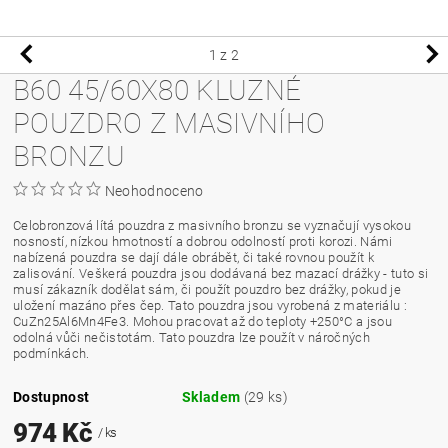
1
z 2
B60 45/60X80 KLUZNÉ
POUZDRO Z MASIVNÍHO
BRONZU
Neohodnoceno
Celobronzová lítá pouzdra z masivního bronzu se vyznačují vysokou
nosností, nízkou hmotností a dobrou odolností proti korozi. Námi
nabízená pouzdra se dají dále obrábět, či také rovnou použít k
zalisování. Veškerá pouzdra jsou dodávaná bez mazací drážky - tuto si
musí zákazník dodělat sám, či použít pouzdro bez drážky, pokud je
uložení mazáno přes čep. Tato pouzdra jsou vyrobená z materiálu :
CuZn25Al6Mn4Fe3. Mohou pracovat až do teploty +250°C a jsou
odolná vůči nečistotám. Tato pouzdra lze použít v náročných
podmínkách.
Dostupnost
Skladem
(29 ks)
974 Kč
/ ks