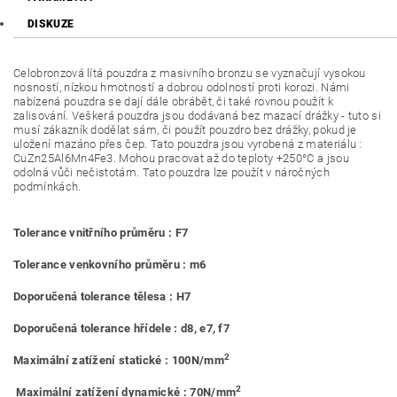
DISKUZE
Celobronzová lítá pouzdra z masivního bronzu se vyznačují vysokou
nosností, nízkou hmotností a dobrou odolností proti korozi. Námi
nabízená pouzdra se dají dále obrábět, či také rovnou použít k
zalisování. Veškerá pouzdra jsou dodávaná bez mazací drážky - tuto si
musí zákazník dodělat sám, či použít pouzdro bez drážky, pokud je
uložení mazáno přes čep. Tato pouzdra jsou vyrobená z materiálu :
CuZn25Al6Mn4Fe3. Mohou pracovat až do teploty +250°C a jsou
odolná vůči nečistotám. Tato pouzdra lze použít v náročných
podmínkách.
Tolerance vnitřního průměru : F7
Tolerance venkovního průměru : m6
Doporučená tolerance tělesa : H7
Doporučená tolerance hřídele : d8, e7, f7
2
Maximální zatížení statické : 100N/mm
2
Maximální zatížení dynamické : 70N/mm