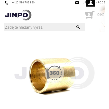
+420 596 782 920
JINPO@JINPO.CZ
0
0 Kč