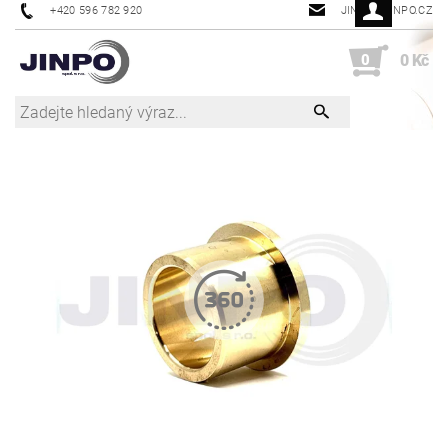
+420 596 782 920
JINPO@JINPO.CZ
0
0 Kč