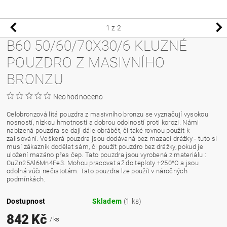
1
z 2
B60 50/60/70X30/6 KLUZNÉ
POUZDRO Z MASIVNÍHO
BRONZU
Neohodnoceno
Celobronzová lítá pouzdra z masivního bronzu se vyznačují vysokou
nosností, nízkou hmotností a dobrou odolností proti korozi. Námi
nabízená pouzdra se dají dále obrábět, či také rovnou použít k
zalisování. Veškerá pouzdra jsou dodávaná bez mazací drážky - tuto si
musí zákazník dodělat sám, či použít pouzdro bez drážky, pokud je
uložení mazáno přes čep. Tato pouzdra jsou vyrobená z materiálu :
CuZn25Al6Mn4Fe3. Mohou pracovat až do teploty +250°C a jsou
odolná vůči nečistotám. Tato pouzdra lze použít v náročných
podmínkách.
Dostupnost
Skladem
(1 ks)
842 Kč
/ ks