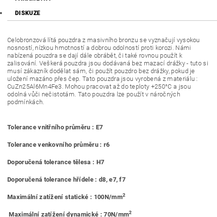
DISKUZE
Celobronzová lítá pouzdra z masivního bronzu se vyznačují vysokou
nosností, nízkou hmotností a dobrou odolností proti korozi. Námi
nabízená pouzdra se dají dále obrábět, či také rovnou použít k
zalisování. Veškerá pouzdra jsou dodávaná bez mazací drážky - tuto si
musí zákazník dodělat sám, či použít pouzdro bez drážky, pokud je
uložení mazáno přes čep. Tato pouzdra jsou vyrobená z materiálu :
CuZn25Al6Mn4Fe3. Mohou pracovat až do teploty +250°C a jsou
odolná vůči nečistotám. Tato pouzdra lze použít v náročných
podmínkách.
Tolerance vnitřního průměru : E7
Tolerance venkovního průměru : r6
Doporučená tolerance tělesa : H7
Doporučená tolerance hřídele : d8, e7, f7
2
Maximální zatížení statické : 100N/mm
2
Maximální zatížení dynamické : 70N/mm