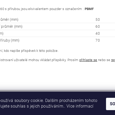
60 s přírubou jsou ekvivalentem pouzder s označením :
PBMF
průměr (mm)
50
í průměr (mm)
60
m)
40
říruby (mm)
70
í, kdo napíše příspěvek k této položce.
istrovaní uživatelé mohou vkládat příspěvky. Prosím
přihlaste se
nebo se
re
oužívá soubory cookie. Dalším procházením tohoto
S
ujete souhlas s jejich používáním.. Více informací