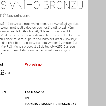
SIVNÍHO BRONZU
Neohodnoceno
vá lítá pouzdra z masivního bronzu se vyznačují vysokou
nízkou hmotností a dobrou odolností proti korozi. Námi
ouzdra se dají dále obrábět, či také rovnou použít k
. Veškerá pouzdra jsou dodávaná bez mazací drážky - tuto si
ník dodělat sám, či použít pouzdro bez drážky, pokud je
záno přes čep. Tato pouzdra jsou vyrobená z materiálu :
Mn4Fe3. Mohou pracovat až do teploty +250°C a jsou
i nečistotám. Tato pouzdra lze použít v náročných
ch.
st
Vyprodáno
Kč
/ ks
UKTU
B60 P 506040
CN
E
POUZDRA Z MASIVNÍHO BRONZU B60