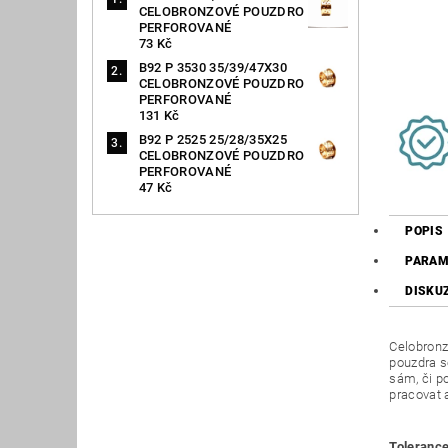
CELOBRONZOVÉ POUZDRO
PERFOROVANÉ
73 Kč
B92 P 3530 35/39/47X30
CELOBRONZOVÉ POUZDRO
PERFOROVANÉ
131 Kč
B92 P 2525 25/28/35X25
CELOBRONZOVÉ POUZDRO
PERFOROVANÉ
47 Kč
POPIS
PARAM
DISKU
Celobronz
pouzdra s
sám, či p
pracovat 
Tolerance