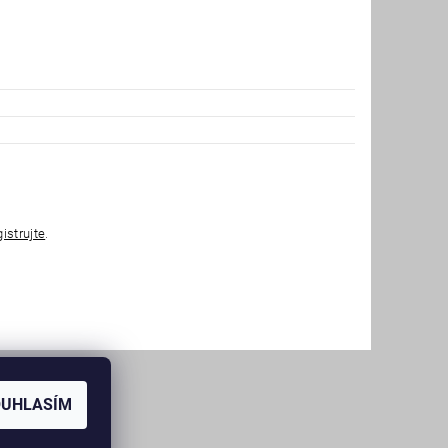
gistrujte
.
OUHLASÍM