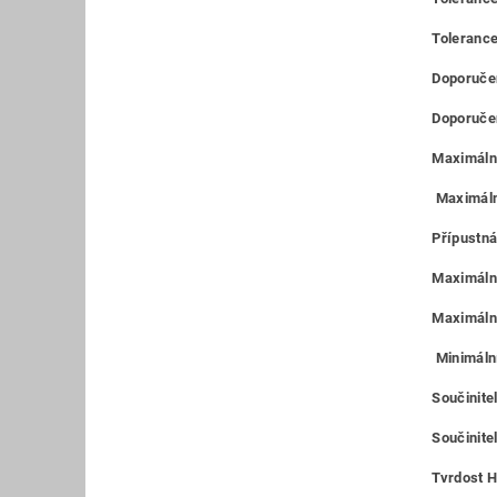
Tolerance
Doporučen
Doporučen
Maximální
Maximáln
Přípustná
Maximální
Maximální
Minimální
Součinite
Součinitel
Tvrdost H