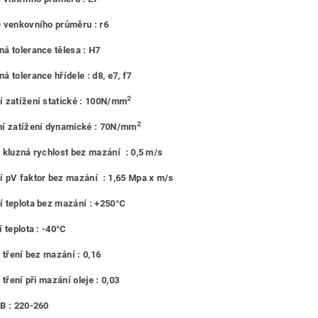
 venkovního průměru : r6
á tolerance tělesa : H7
á tolerance hřídele : d8, e7, f7
2
 zatížení statické : 100N/mm
2
í zatížení dynamické : 70N/mm
 kluzná rychlost bez mazání : 0,5 m/s
 pV faktor bez mazání : 1,65 Mpa x m/s
 teplota bez mazání : +250°C
 teplota : -40°C
l tření bez mazání : 0,16
 tření při mazání oleje : 0,03
B : 220-260