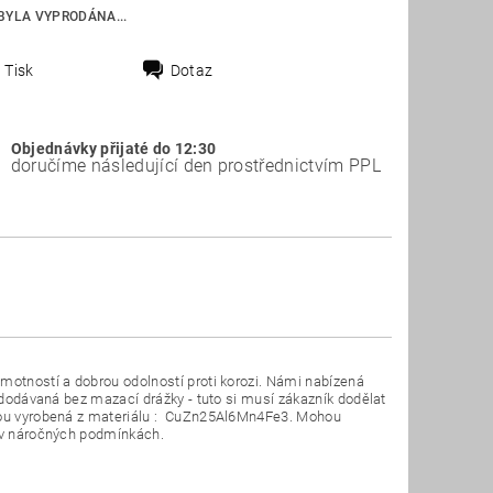
BYLA VYPRODÁNA...
Tisk
Dotaz
Objednávky přijaté do 12:30
doručíme následující den prostřednictvím PPL
motností a dobrou odolností proti korozi. Námi nabízená
u dodávaná bez mazací drážky - tuto si musí zákazník dodělat
 jsou vyrobená z materiálu : CuZn25Al6Mn4Fe3. Mohou
t v náročných podmínkách.