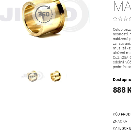
MA
Celobronzo
nosností, 
nabízená p
zalisování
musí zákaz
uložení ma
CuZn25Al6
odolná vůč
podmínká
Dostupno
888 
KÓD PROD
ZNAČKA
KATEGORI