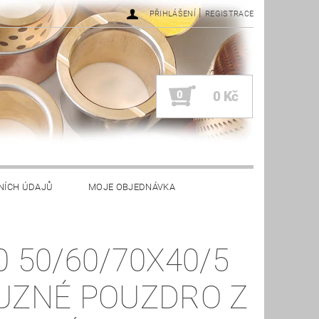
|
PŘIHLÁŠENÍ
REGISTRACE
0
0 Kč
NÍCH ÚDAJŮ
MOJE OBJEDNÁVKA
0 50/60/70X40/5
UZNÉ POUZDRO Z