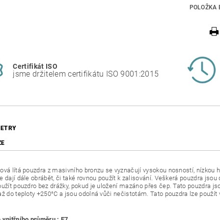
POLOŽKA 
Certifikát ISO
jsme držitelem certifikátu ISO 9001:2015
ETRY
ZE
ová lítá pouzdra z masivního bronzu se vyznačují vysokou nosností, nízkou h
e dají dále obrábět, či také rovnou použít k zalisování. Veškerá pouzdra jso
oužít pouzdro bez drážky, pokud je uložení mazáno přes čep. Tato pouzdra
až do teploty +250°C a jsou odolná vůči nečistotám. Tato pouzdra lze použí
 vnitřního průměru : E7