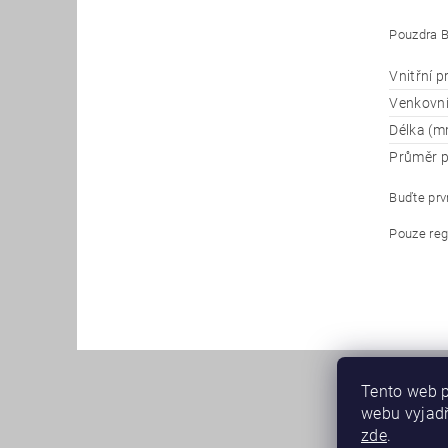
Pouzdra B
Vnitřní 
Venkovn
Délka (m
Průměr p
Buďte prvn
Pouze reg
Tento web p
webu vyjadř
zde
.