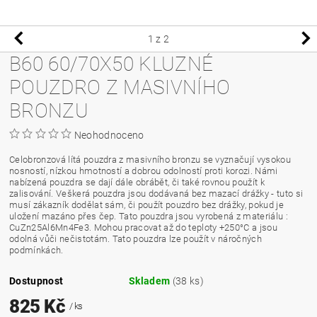
1
z 2
B60 60/70X50 KLUZNÉ
POUZDRO Z MASIVNÍHO
BRONZU
Neohodnoceno
Celobronzová lítá pouzdra z masivního bronzu se vyznačují vysokou
nosností, nízkou hmotností a dobrou odolností proti korozi. Námi
nabízená pouzdra se dají dále obrábět, či také rovnou použít k
zalisování. Veškerá pouzdra jsou dodávaná bez mazací drážky - tuto si
musí zákazník dodělat sám, či použít pouzdro bez drážky, pokud je
uložení mazáno přes čep. Tato pouzdra jsou vyrobená z materiálu :
CuZn25Al6Mn4Fe3. Mohou pracovat až do teploty +250°C a jsou
odolná vůči nečistotám. Tato pouzdra lze použít v náročných
podmínkách.
Dostupnost
Skladem
(38 ks)
825 Kč
/ ks