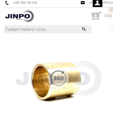
+420 596 782 920
JINPO@JINPO.CZ
0
0 Kč