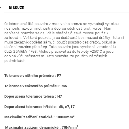
DISKUZE
Celobronzová lítá pouzdra z masivního bronzu se vyznačují vysokou
nosností, nízkou hmotností a dobrou odolností proti korozi. Námi
nabízená pouzdra se dají dále obrábět, či také rovnou použít k
zalisování. Veškerá pouzdra jsou dodávaná bez mazací drážky - tuto si
musí zákazník dodělat sám, či použít pouzdro bez drážky, pokud je
uložení mazáno přes čep. Tato pouzdra jsou vyrobená z materiálu :
CuZn25Al6Mn4Fe3. Mohou pracovat až do teploty +250°C a jsou
odolná vůči nečistotám. Tato pouzdra lze použít v náročných
podmínkách.
Tolerance vnitřního průměru : F7
Tolerance venkovního průměru : m6
Doporučená tolerance tělesa : H7
Doporučená tolerance hřídele : d8, e7, f7
2
Maximální zatížení statické : 100N/mm
2
Maximální zatížení dynamické : 70N/mm