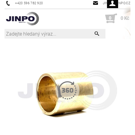
+420 596 782 920
JINPO@JINPO.CZ
0
0 Kč