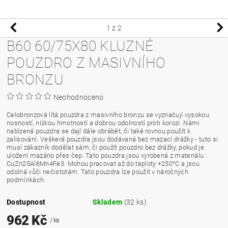
1
z 2
B60 60/75X80 KLUZNÉ
POUZDRO Z MASIVNÍHO
BRONZU
Neohodnoceno
Celobronzová lítá pouzdra z masivního bronzu se vyznačují vysokou
nosností, nízkou hmotností a dobrou odolností proti korozi. Námi
nabízená pouzdra se dají dále obrábět, či také rovnou použít k
zalisování. Veškerá pouzdra jsou dodávaná bez mazací drážky - tuto si
musí zákazník dodělat sám, či použít pouzdro bez drážky, pokud je
uložení mazáno přes čep. Tato pouzdra jsou vyrobená z materiálu :
CuZn25Al6Mn4Fe3. Mohou pracovat až do teploty +250°C a jsou
odolná vůči nečistotám. Tato pouzdra lze použít v náročných
podmínkách.
Dostupnost
Skladem
(32 ks)
962 Kč
/ ks