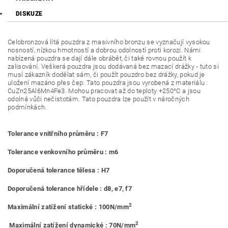
DISKUZE
Celobronzová lítá pouzdra z masivního bronzu se vyznačují vysokou
nosností, nízkou hmotností a dobrou odolností proti korozi. Námi
nabízená pouzdra se dají dále obrábět, či také rovnou použít k
zalisování. Veškerá pouzdra jsou dodávaná bez mazací drážky - tuto si
musí zákazník dodělat sám, či použít pouzdro bez drážky, pokud je
uložení mazáno přes čep. Tato pouzdra jsou vyrobená z materiálu :
CuZn25Al6Mn4Fe3. Mohou pracovat až do teploty +250°C a jsou
odolná vůči nečistotám. Tato pouzdra lze použít v náročných
podmínkách.
Tolerance vnitřního průměru : F7
Tolerance venkovního průměru : m6
Doporučená tolerance tělesa : H7
Doporučená tolerance hřídele : d8, e7, f7
2
Maximální zatížení statické : 100N/mm
2
Maximální zatížení dynamické : 70N/mm