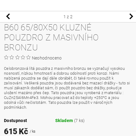
1
z 2
B60 65/80X50 KLUZNÉ
POUZDRO Z MASIVNÍHO
BRONZU
Neohodnoceno
Celobronzová lítá pouzdra z masivního bronzu se vyznačují vysokou
nosností, nízkou hmotností a dobrou odolností proti korozi. Námi
nabízená pouzdra se dají dále obrábět, či také rovnou použít k
zalisování. Veškerá pouzdra jsou dodávaná bez mazací drážky - tuto si
musí zákazník dodělat sám, či použít pouzdro bez drážky, pokud je
uložení mazáno přes čep. Tato pouzdra jsou vyrobená z materiálu :
CuZn25Al6Mn4Fe3. Mohou pracovat až do teploty +250°C a jsou
odolná vůči nečistotám. Tato pouzdra lze použít v náročných
podmínkách.
Dostupnost
Skladem
(7 ks)
615 Kč
/ ks