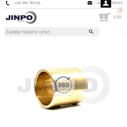
+420 596 782 920
JINPO@JINPO.CZ
0
0 Kč