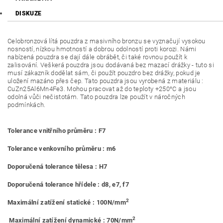
DISKUZE
Celobronzová lítá pouzdra z masivního bronzu se vyznačují vysokou
nosností, nízkou hmotností a dobrou odolností proti korozi. Námi
nabízená pouzdra se dají dále obrábět, či také rovnou použít k
zalisování. Veškerá pouzdra jsou dodávaná bez mazací drážky - tuto si
musí zákazník dodělat sám, či použít pouzdro bez drážky, pokud je
uložení mazáno přes čep. Tato pouzdra jsou vyrobená z materiálu :
CuZn25Al6Mn4Fe3. Mohou pracovat až do teploty +250°C a jsou
odolná vůči nečistotám. Tato pouzdra lze použít v náročných
podmínkách.
Tolerance vnitřního průměru : F7
Tolerance venkovního průměru : m6
Doporučená tolerance tělesa : H7
Doporučená tolerance hřídele : d8, e7, f7
2
Maximální zatížení statické : 100N/mm
2
Maximální zatížení dynamické : 70N/mm