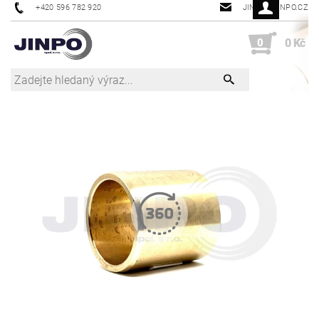
+420 596 782 920
JINPO@JINPO.CZ
0
0 Kč