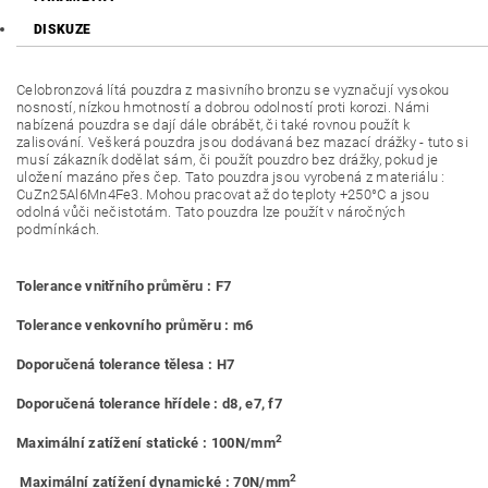
DISKUZE
Celobronzová lítá pouzdra z masivního bronzu se vyznačují vysokou
nosností, nízkou hmotností a dobrou odolností proti korozi. Námi
nabízená pouzdra se dají dále obrábět, či také rovnou použít k
zalisování. Veškerá pouzdra jsou dodávaná bez mazací drážky - tuto si
musí zákazník dodělat sám, či použít pouzdro bez drážky, pokud je
uložení mazáno přes čep. Tato pouzdra jsou vyrobená z materiálu :
CuZn25Al6Mn4Fe3. Mohou pracovat až do teploty +250°C a jsou
odolná vůči nečistotám. Tato pouzdra lze použít v náročných
podmínkách.
Tolerance vnitřního průměru : F7
Tolerance venkovního průměru : m6
Doporučená tolerance tělesa : H7
Doporučená tolerance hřídele : d8, e7, f7
2
Maximální zatížení statické : 100N/mm
2
Maximální zatížení dynamické : 70N/mm