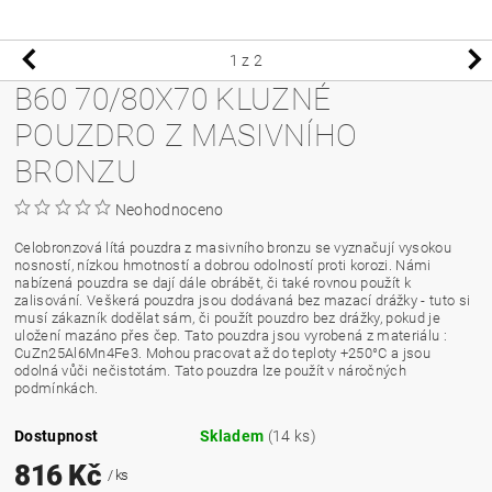
1
z 2
B60 70/80X70 KLUZNÉ
POUZDRO Z MASIVNÍHO
BRONZU
Neohodnoceno
Celobronzová lítá pouzdra z masivního bronzu se vyznačují vysokou
nosností, nízkou hmotností a dobrou odolností proti korozi. Námi
nabízená pouzdra se dají dále obrábět, či také rovnou použít k
zalisování. Veškerá pouzdra jsou dodávaná bez mazací drážky - tuto si
musí zákazník dodělat sám, či použít pouzdro bez drážky, pokud je
uložení mazáno přes čep. Tato pouzdra jsou vyrobená z materiálu :
CuZn25Al6Mn4Fe3. Mohou pracovat až do teploty +250°C a jsou
odolná vůči nečistotám. Tato pouzdra lze použít v náročných
podmínkách.
Dostupnost
Skladem
(14 ks)
816 Kč
/ ks