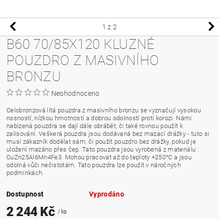
1
z 2
B60 70/85X120 KLUZNÉ
POUZDRO Z MASIVNÍHO
BRONZU
Neohodnoceno
Celobronzová lítá pouzdra z masivního bronzu se vyznačují vysokou
nosností, nízkou hmotností a dobrou odolností proti korozi. Námi
nabízená pouzdra se dají dále obrábět, či také rovnou použít k
zalisování. Veškerá pouzdra jsou dodávaná bez mazací drážky - tuto si
musí zákazník dodělat sám, či použít pouzdro bez drážky, pokud je
uložení mazáno přes čep. Tato pouzdra jsou vyrobená z materiálu :
CuZn25Al6Mn4Fe3. Mohou pracovat až do teploty +250°C a jsou
odolná vůči nečistotám. Tato pouzdra lze použít v náročných
podmínkách.
Dostupnost
Vyprodáno
2 244 Kč
/ ks