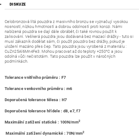
DISKUZE
Celobronzová lítá pouzdra z masivního bronzu se vyznačují vysokou
nosností, nízkou hmotností a dobrou odolností proti korozi. Námi
nabízená pouzdra se dají dále obrábět, či také rovnou použít k
zalisování. Veškerá pouzdra jsou dodávaná bez mazací drážky - tuto si
musí zákazník dodělat sám, či použít pouzdro bez drážky, pokud je
uložení mazáno přes čep. Tato pouzdra jsou vyrobená z materiálu :
CuZn25Al6Mn4Fe3. Mohou pracovat až do teploty +250°C a jsou
odolná vůči nečistotám. Tato pouzdra lze použít v náročných
podmínkách.
Tolerance vnitřního průměru : F7
Tolerance venkovního průměru : m6
Doporučená tolerance tělesa : H7
Doporučená tolerance hřídele : d8, e7, f7
2
Maximální zatížení statické : 100N/mm
2
Maximální zatížení dynamické : 70N/mm