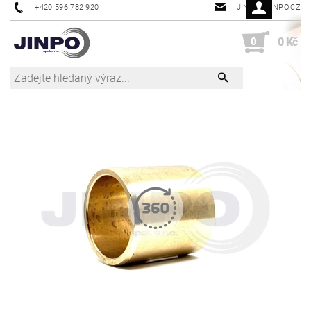
+420 596 782 920
JINPO@JINPO.CZ
0
0 Kč