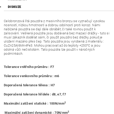
DISKUZE
Celobronzová lítá pouzdra z masivního bronzu se vyznačují vysokou
nosností, nízkou hmotností a dobrou odolností proti korozi. Námi
nabízená pouzdra se dají dále obrábět, či také rovnou použít k
zalisování. Veškerá pouzdra jsou dodávaná bez mazací drážky - tuto si
musí zákazník dodělat sám, či použít pouzdro bez drážky, pokud je
uložení mazáno přes čep. Tato pouzdra jsou vyrobená z materiálu :
CuZn25Al6Mn4Fe3. Mohou pracovat až do teploty +250°C a jsou
odolná vůči nečistotám. Tato pouzdra lze použít v náročných
podmínkách.
Tolerance vnitřního průměru : F7
Tolerance venkovního průměru : m6
Doporučená tolerance tělesa : H7
Doporučená tolerance hřídele : d8, e7, f7
2
Maximální zatížení statické : 100N/mm
2
Maximální zatížení dynamické : 70N/mm