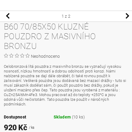
1
z 2
B60 70/85X50 KLUZNÉ
POUZDRO Z MASIVNÍHO
BRONZU
Neohodnoceno
Celobronzová lítá pouzdra z masivního bronzu se vyznačují vysokou
nosností, nízkou hmotností a dobrou odolností proti korozi. Námi
nabízená pouzdra se dají dále obrábět, či také rovnou použít k
zalisování. Veškerá pouzdra jsou dodávaná bez mazací drážky - tuto si
musí zákazník dodělat sám, či použít pouzdro bez drážky, pokud je
uložení mazáno přes čep. Tato pouzdra jsou vyrobená z materiálu :
CuZn25Al6Mn4Fe3. Mohou pracovat až do teploty +250°C a jsou
odolná vůči nečistotám. Tato pouzdra lze použít v náročných
podmínkách.
Dostupnost
Skladem
(10 ks)
920 Kč
/ ks