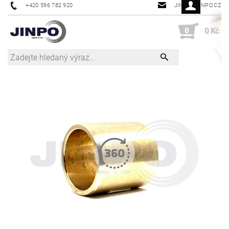
+420 596 782 920
JINPO@JINPO.CZ
0
0 Kč