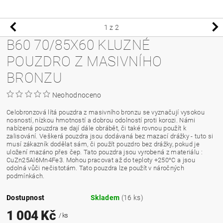
1
z 2
B60 70/85X60 KLUZNÉ
POUZDRO Z MASIVNÍHO
BRONZU
Neohodnoceno
Celobronzová lítá pouzdra z masivního bronzu se vyznačují vysokou
nosností, nízkou hmotností a dobrou odolností proti korozi. Námi
nabízená pouzdra se dají dále obrábět, či také rovnou použít k
zalisování. Veškerá pouzdra jsou dodávaná bez mazací drážky - tuto si
musí zákazník dodělat sám, či použít pouzdro bez drážky, pokud je
uložení mazáno přes čep. Tato pouzdra jsou vyrobená z materiálu :
CuZn25Al6Mn4Fe3. Mohou pracovat až do teploty +250°C a jsou
odolná vůči nečistotám. Tato pouzdra lze použít v náročných
podmínkách.
Dostupnost
Skladem
(16 ks)
1 004 Kč
/ ks