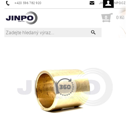
+420 596 782 920
JINPO@JINPO.CZ
0
0 Kč