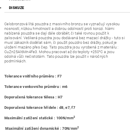
DISKUZE
Celobronzová lítá pouzdra z masivního bronzu se vyznačují vysokou
nosností, nízkou hmotností a dobrou odolností proti korozi. Námi
nabízená pouzdra se dají dále obrábět, či také rovnou použít k
zalisování. Veškerá pouzdra jsou dodávaná bez mazací drážky - tuto si
musí zákazník dodělat sám, či použít pouzdro bez drážky, pokud je
uložení mazáno přes čep. Tato pouzdra jsou vyrobená z materiálu :
CuZn25Al6Mn4Fe3. Mohou pracovat až do teploty +250°C a jsou
odolná vůči nečistotám. Tato pouzdra lze použít v náročných
podmínkách.
Tolerance vnitřního průměru : F7
Tolerance venkovního průměru : m6
Doporučená tolerance tělesa : H7
Doporučená tolerance hřídele : d8, e7, f7
2
Maximální zatížení statické : 100N/mm
2
Maximální zatížení dynamické : 70N/mm