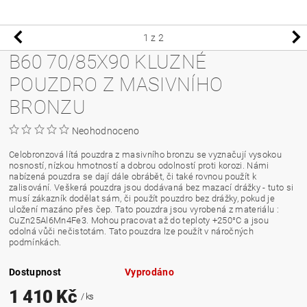
1
z 2
B60 70/85X90 KLUZNÉ
POUZDRO Z MASIVNÍHO
BRONZU
Neohodnoceno
Celobronzová lítá pouzdra z masivního bronzu se vyznačují vysokou
nosností, nízkou hmotností a dobrou odolností proti korozi. Námi
nabízená pouzdra se dají dále obrábět, či také rovnou použít k
zalisování. Veškerá pouzdra jsou dodávaná bez mazací drážky - tuto si
musí zákazník dodělat sám, či použít pouzdro bez drážky, pokud je
uložení mazáno přes čep. Tato pouzdra jsou vyrobená z materiálu :
CuZn25Al6Mn4Fe3. Mohou pracovat až do teploty +250°C a jsou
odolná vůči nečistotám. Tato pouzdra lze použít v náročných
podmínkách.
Dostupnost
Vyprodáno
1 410 Kč
/ ks