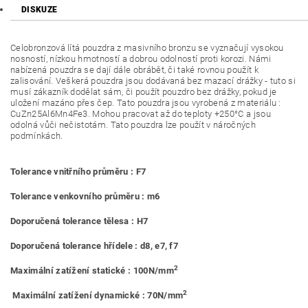
DISKUZE
Celobronzová lítá pouzdra z masivního bronzu se vyznačují vysokou
nosností, nízkou hmotností a dobrou odolností proti korozi. Námi
nabízená pouzdra se dají dále obrábět, či také rovnou použít k
zalisování. Veškerá pouzdra jsou dodávaná bez mazací drážky - tuto si
musí zákazník dodělat sám, či použít pouzdro bez drážky, pokud je
uložení mazáno přes čep. Tato pouzdra jsou vyrobená z materiálu :
CuZn25Al6Mn4Fe3. Mohou pracovat až do teploty +250°C a jsou
odolná vůči nečistotám. Tato pouzdra lze použít v náročných
podmínkách.
Tolerance vnitřního průměru : F7
Tolerance venkovního průměru : m6
Doporučená tolerance tělesa : H7
Doporučená tolerance hřídele : d8, e7, f7
2
Maximální zatížení statické : 100N/mm
2
Maximální zatížení dynamické : 70N/mm