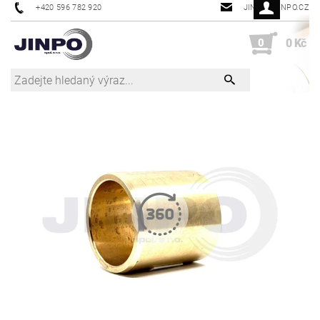
+420 596 782 920
JINPO@JINPO.CZ
0
0 Kč