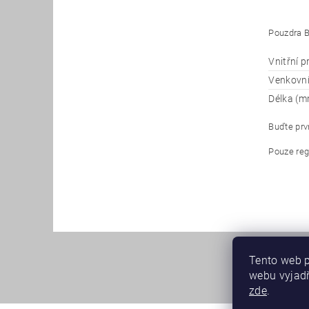
Pouzdra B
Vnitřní 
Venkovn
Délka (m
Buďte prvn
Pouze reg
Tento web p
webu vyjadř
zde
.