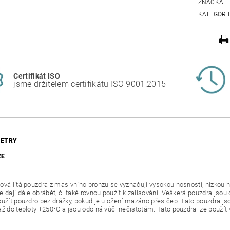
ZNAČKA
KATEGORI
Certifikát ISO
jsme držitelem certifikátu ISO 9001:2015
ETRY
ZE
ová lítá pouzdra z masivního bronzu se vyznačují vysokou nosností, nízkou h
e dají dále obrábět, či také rovnou použít k zalisování. Veškerá pouzdra jso
oužít pouzdro bez drážky, pokud je uložení mazáno přes čep. Tato pouzdra
až do teploty +250°C a jsou odolná vůči nečistotám. Tato pouzdra lze použí