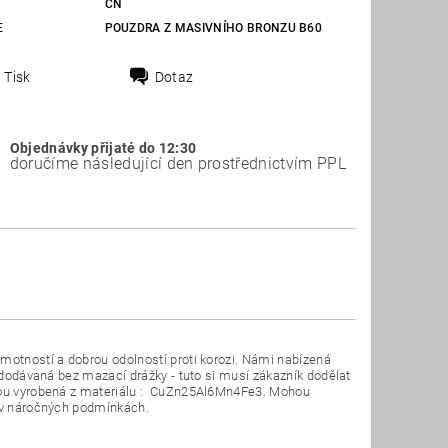
CN
E
POUZDRA Z MASIVNÍHO BRONZU B60
Tisk
Dotaz
Objednávky přijaté do 12:30
doručíme následující den prostřednictvím PPL
motností a dobrou odolností proti korozi. Námi nabízená
u dodávaná bez mazací drážky - tuto si musí zákazník dodělat
 jsou vyrobená z materiálu : CuZn25Al6Mn4Fe3. Mohou
t v náročných podmínkách.