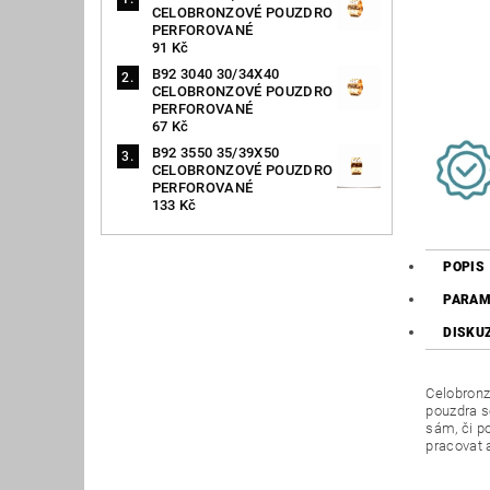
CELOBRONZOVÉ POUZDRO
PERFOROVANÉ
91 Kč
B92 3040 30/34X40
CELOBRONZOVÉ POUZDRO
PERFOROVANÉ
67 Kč
B92 3550 35/39X50
CELOBRONZOVÉ POUZDRO
PERFOROVANÉ
133 Kč
POPIS
PARAM
DISKU
Celobronz
pouzdra s
sám, či p
pracovat 