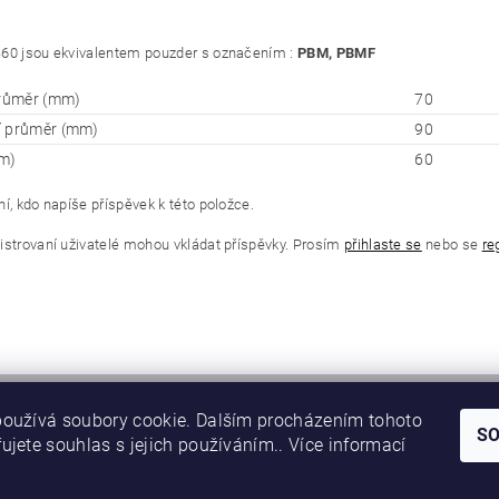
60 jsou ekvivalentem pouzder s označením :
PBM, PBMF
průměr (mm)
70
í průměr (mm)
90
m)
60
í, kdo napíše příspěvek k této položce.
istrovaní uživatelé mohou vkládat příspěvky. Prosím
přihlaste se
nebo se
re
oužívá soubory cookie. Dalším procházením tohoto
S
ujete souhlas s jejich používáním.. Více informací