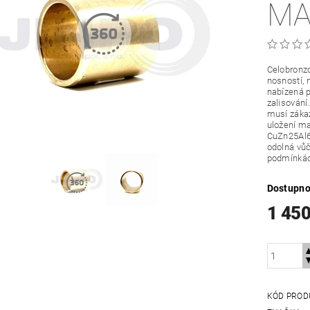
MA
Celobronzo
nosností, 
nabízená p
zalisování
musí zákaz
uložení ma
CuZn25Al6
odolná vůč
podmínká
Dostupno
1 45
KÓD PROD