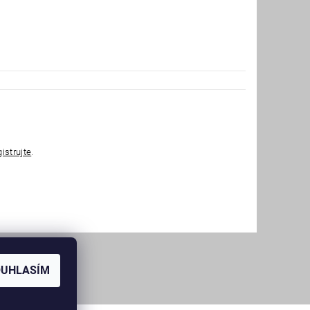
gistrujte
.
OUHLASÍM