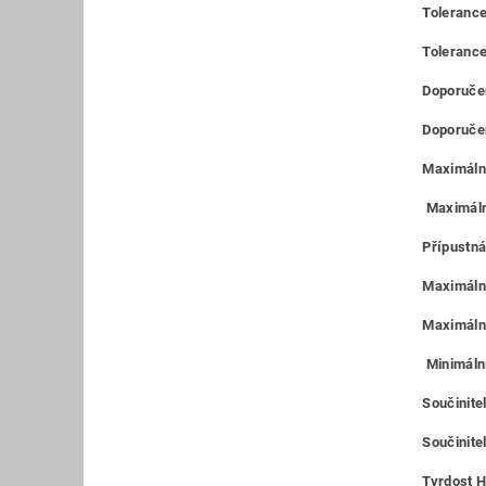
Tolerance
Toleranc
Doporučen
Doporučen
Maximální
Maximáln
Přípustná
Maximální
Maximální
Minimální
Součinite
Součinitel
Tvrdost H