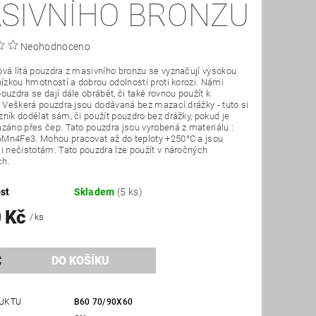
SIVNÍHO BRONZU
Neohodnoceno
vá lítá pouzdra z masivního bronzu se vyznačují vysokou
nízkou hmotností a dobrou odolností proti korozi. Námi
ouzdra se dají dále obrábět, či také rovnou použít k
. Veškerá pouzdra jsou dodávaná bez mazací drážky - tuto si
ník dodělat sám, či použít pouzdro bez drážky, pokud je
záno přes čep. Tato pouzdra jsou vyrobená z materiálu :
Mn4Fe3. Mohou pracovat až do teploty +250°C a jsou
i nečistotám. Tato pouzdra lze použít v náročných
ch.
st
Skladem
(5 ks)
0 Kč
/ ks
UKTU
B60 70/90X60