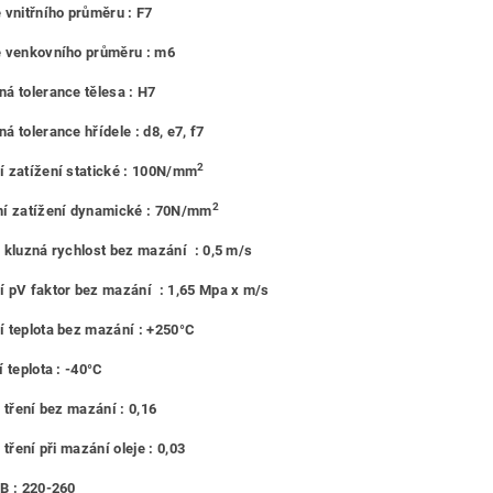
 vnitřního průměru : F7
e venkovního průměru : m6
á tolerance tělesa : H7
á tolerance hřídele : d8, e7, f7
2
 zatížení statické : 100N/mm
2
í zatížení dynamické : 70N/mm
 kluzná rychlost bez mazání : 0,5 m/s
 pV faktor bez mazání : 1,65 Mpa x m/s
 teplota bez mazání : +250°C
 teplota : -40°C
l tření bez mazání : 0,16
 tření při mazání oleje : 0,03
B : 220-260