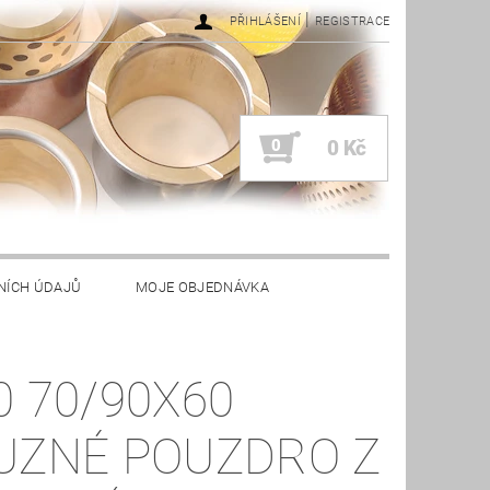
|
PŘIHLÁŠENÍ
REGISTRACE
0
0 Kč
NÍCH ÚDAJŮ
MOJE OBJEDNÁVKA
0 70/90X60
UZNÉ POUZDRO Z