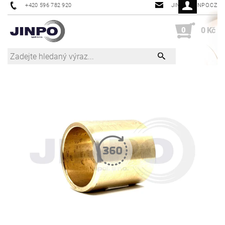
+420 596 782 920
JINPO@JINPO.CZ
0
0 Kč