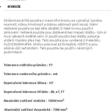
DISKUZE
Celobronzová lítá pouzdra z masivního bronzu se vyznačují vysokou
nosností, nízkou hmotností a dobrou odolností proti korozi. Námi
nabízená pouzdra se dají dále obrábět, či také rovnou použít k
zalisování. Veškerá pouzdra jsou dodávaná bez mazací drážky - tuto si
musí zákazník dodělat sám, či použít pouzdro bez drážky, pokud je
uložení mazáno přes čep. Tato pouzdra jsou vyrobená z materiálu :
CuZn25Al6Mn4Fe3. Mohou pracovat až do teploty +250°C a jsou
odolná vůči nečistotám. Tato pouzdra lze použít v náročných
podmínkách.
Tolerance vnitřního průměru : F7
Tolerance venkovního průměru : m6
Doporučená tolerance tělesa : H7
Doporučená tolerance hřídele : d8, e7, f7
2
Maximální zatížení statické : 100N/mm
2
Maximální zatížení dynamické : 70N/mm