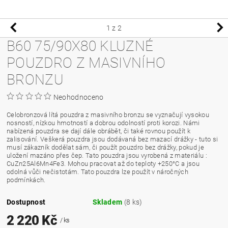
1
z 2
B60 75/90X80 KLUZNÉ
POUZDRO Z MASIVNÍHO
BRONZU
Neohodnoceno
Celobronzová lítá pouzdra z masivního bronzu se vyznačují vysokou
nosností, nízkou hmotností a dobrou odolností proti korozi. Námi
nabízená pouzdra se dají dále obrábět, či také rovnou použít k
zalisování. Veškerá pouzdra jsou dodávaná bez mazací drážky - tuto si
musí zákazník dodělat sám, či použít pouzdro bez drážky, pokud je
uložení mazáno přes čep. Tato pouzdra jsou vyrobená z materiálu :
CuZn25Al6Mn4Fe3. Mohou pracovat až do teploty +250°C a jsou
odolná vůči nečistotám. Tato pouzdra lze použít v náročných
podmínkách.
Dostupnost
Skladem
(8 ks)
2 220 Kč
/ ks