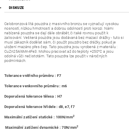
DISKUZE
Celobronzová lítá pouzdra z masivního bronzu se vyznačují vysokou
nosností, nízkou hmotností a dobrou odolností proti korozi. Námi
nabízená pouzdra se dají dále obrábět, či také rovnou použít k
zalisování. Veškerá pouzdra jsou dodávaná bez mazací drážky - tuto si
musí zákazník dodělat sám, či použít pouzdro bez drážky, pokud je
uložení mazáno přes čep. Tato pouzdra jsou vyrobená z materiálu :
CuZn25Al6Mn4Fe3. Mohou pracovat až do teploty +250°C a jsou
odolná vůči nečistotám. Tato pouzdra lze použít v náročných
podmínkách.
Tolerance vnitřního průměru : F7
Tolerance venkovního průměru : m6
Doporučená tolerance tělesa : H7
Doporučená tolerance hřídele : d8, e7, f7
2
Maximální zatížení statické : 100N/mm
2
Maximální zatížení dynamické : 70N/mm