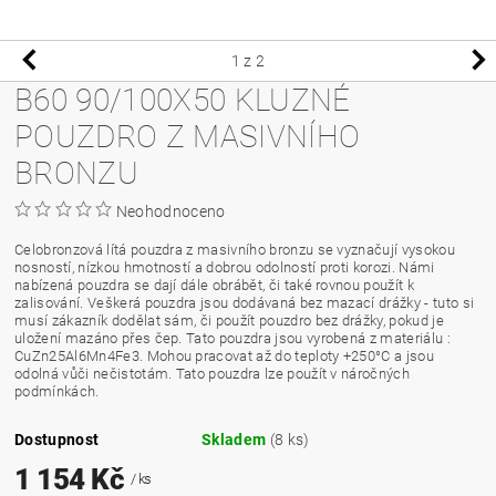
1
z 2
B60 90/100X50 KLUZNÉ
POUZDRO Z MASIVNÍHO
BRONZU
Neohodnoceno
Celobronzová lítá pouzdra z masivního bronzu se vyznačují vysokou
nosností, nízkou hmotností a dobrou odolností proti korozi. Námi
nabízená pouzdra se dají dále obrábět, či také rovnou použít k
zalisování. Veškerá pouzdra jsou dodávaná bez mazací drážky - tuto si
musí zákazník dodělat sám, či použít pouzdro bez drážky, pokud je
uložení mazáno přes čep. Tato pouzdra jsou vyrobená z materiálu :
CuZn25Al6Mn4Fe3. Mohou pracovat až do teploty +250°C a jsou
odolná vůči nečistotám. Tato pouzdra lze použít v náročných
podmínkách.
Dostupnost
Skladem
(8 ks)
1 154 Kč
/ ks