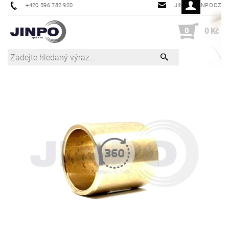
+420 596 782 920
JINPO@JINPO.CZ
0
0 Kč