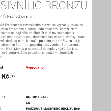
SIVNÍHO BRONZU
Neohodnoceno
vá lítá pouzdra z masivního bronzu se vyznačují vysokou
nízkou hmotností a dobrou odolností proti korozi. Námi
ouzdra se dají dále obrábět, či také rovnou použít k
. Veškerá pouzdra jsou dodávaná bez mazací drážky - tuto si
ník dodělat sám, či použít pouzdro bez drážky, pokud je
záno přes čep. Tato pouzdra jsou vyrobená z materiálu :
Mn4Fe3. Mohou pracovat až do teploty +250°C a jsou
i nečistotám. Tato pouzdra lze použít v náročných
ch.
st
Vyprodáno
6 Kč
/ ks
UKTU
B60 90/110X80
CN
E
POUZDRA Z MASIVNÍHO BRONZU B60