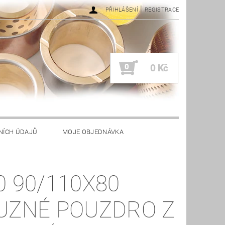
|
PŘIHLÁŠENÍ
REGISTRACE
0
0 Kč
NÍCH ÚDAJŮ
MOJE OBJEDNÁVKA
0 90/110X80
UZNÉ POUZDRO Z