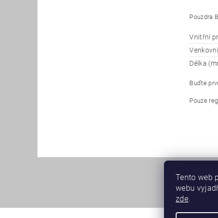
Pouzdra B
Vnitřní 
Venkovn
Délka (m
Buďte prvn
Pouze reg
Tento web p
webu vyjadř
zde
.