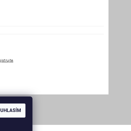
gistrujte
.
OUHLASÍM