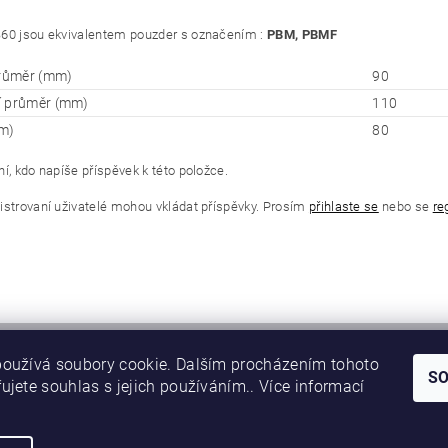
60 jsou ekvivalentem pouzder s označením :
PBM, PBMF
průměr (mm)
90
í průměr (mm)
110
m)
80
í, kdo napíše příspěvek k této položce.
istrovaní uživatelé mohou vkládat příspěvky. Prosím
přihlaste se
nebo se
re
oužívá soubory cookie. Dalším procházením tohoto
S
ujete souhlas s jejich používáním.. Více informací