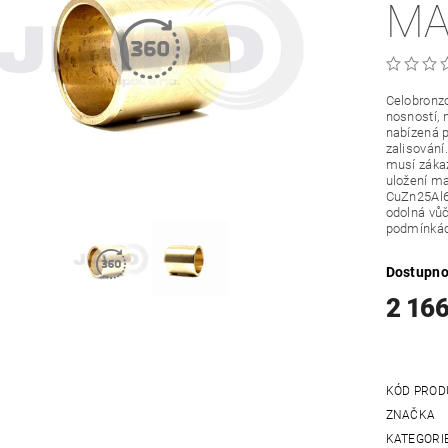
MA
Celobronzo
nosností, 
nabízená p
zalisování
musí zákaz
uložení ma
CuZn25Al6
odolná vůč
podmínká
Dostupno
2 16
KÓD PROD
ZNAČKA
KATEGORI