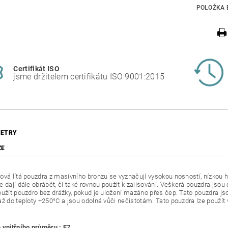
POLOŽKA 
Certifikát ISO
jsme držitelem certifikátu ISO 9001:2015
ETRY
ZE
ová lítá pouzdra z masivního bronzu se vyznačují vysokou nosností, nízkou h
e dají dále obrábět, či také rovnou použít k zalisování. Veškerá pouzdra jso
oužít pouzdro bez drážky, pokud je uložení mazáno přes čep. Tato pouzdra
až do teploty +250°C a jsou odolná vůči nečistotám. Tato pouzdra lze použí
 vnitřního průměru : F7