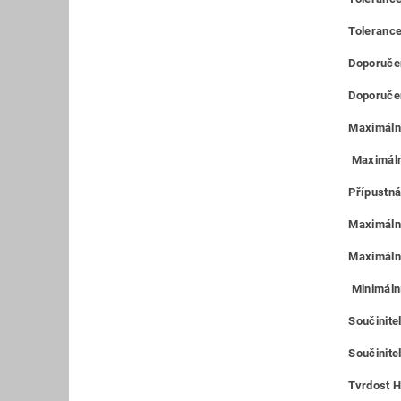
Toleranc
Doporučen
Doporučen
Maximální
Maximáln
Přípustná
Maximální
Maximální
Minimální
Součinite
Součinitel
Tvrdost H