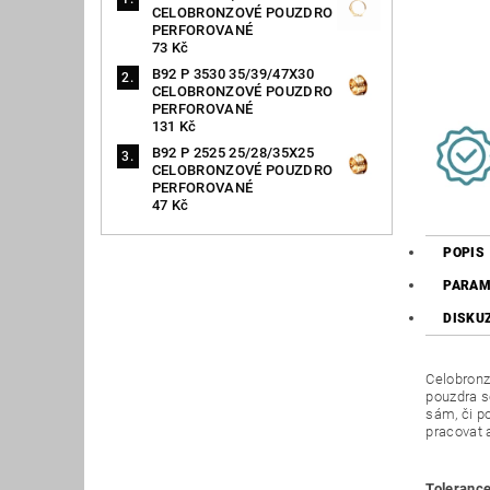
CELOBRONZOVÉ POUZDRO
PERFOROVANÉ
73 Kč
B92 P 3530 35/39/47X30
CELOBRONZOVÉ POUZDRO
PERFOROVANÉ
131 Kč
B92 P 2525 25/28/35X25
CELOBRONZOVÉ POUZDRO
PERFOROVANÉ
47 Kč
POPIS
PARAM
DISKU
Celobronz
pouzdra s
sám, či p
pracovat 
Tolerance