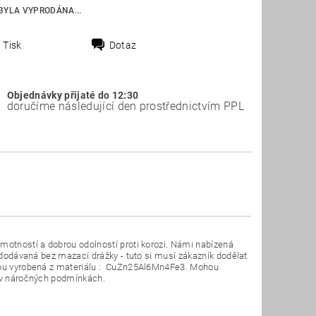
BYLA VYPRODÁNA...
Tisk
Dotaz
Objednávky přijaté do 12:30
doručíme následující den prostřednictvím PPL
motností a dobrou odolností proti korozi. Námi nabízená
u dodávaná bez mazací drážky - tuto si musí zákazník dodělat
 jsou vyrobená z materiálu : CuZn25Al6Mn4Fe3. Mohou
t v náročných podmínkách.