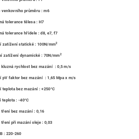
e venkovního průměru : m6
á tolerance tělesa : H7
á tolerance hřídele : d8, e7, f7
2
 zatížení statické : 100N/mm
2
í zatížení dynamické : 70N/mm
 kluzná rychlost bez mazání : 0,5 m/s
 pV faktor bez mazání : 1,65 Mpa x m/s
 teplota bez mazání : +250°C
 teplota : -40°C
l tření bez mazání : 0,16
 tření při mazání oleje : 0,03
B : 220-260