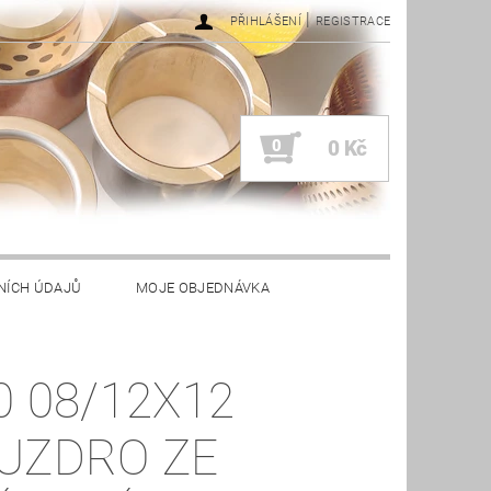
|
PŘIHLÁŠENÍ
REGISTRACE
0
0 Kč
NÍCH ÚDAJŮ
MOJE OBJEDNÁVKA
0 08/12X12
UZDRO ZE