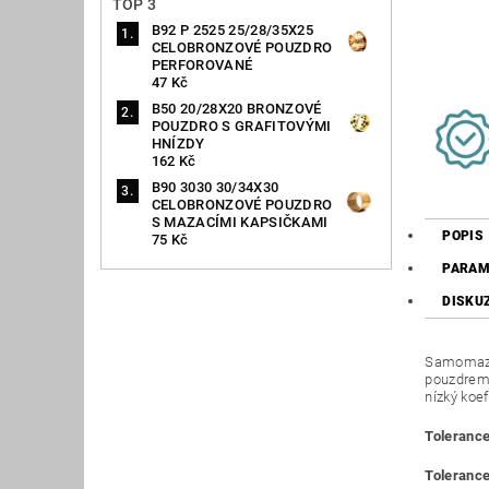
TOP 3
B92 P 2525 25/28/35X25
CELOBRONZOVÉ POUZDRO
PERFOROVANÉ
47 Kč
B50 20/28X20 BRONZOVÉ
POUZDRO S GRAFITOVÝMI
HNÍZDY
162 Kč
B90 3030 30/34X30
CELOBRONZOVÉ POUZDRO
S MAZACÍMI KAPSIČKAMI
POPIS
75 Kč
PARAM
DISKU
Samomazná
pouzdrem 
nízký koef
Tolerance
Tolerance