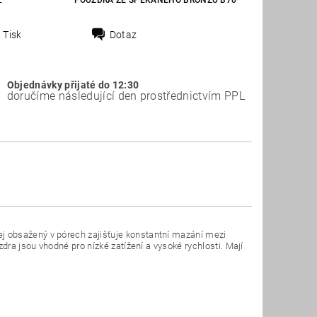
E
POUZDRA ZE SPÉKANÉHO BRONZU B70
Tisk
Dotaz
Objednávky přijaté do 12:30
doručíme následující den prostřednictvím PPL
j obsažený v pórech zajišťuje konstantní mazání mezi
dra jsou vhodné pro nízké zatížení a vysoké rychlosti. Mají