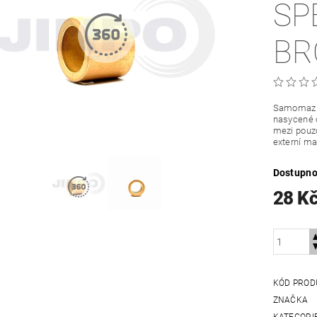
SP
BR
Samomazná
nasycené o
mezi pouzd
externí ma
Dostupno
28 K
KÓD PROD
ZNAČKA