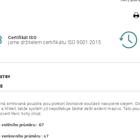
KATEGORI
Certifikát ISO
jsme držitelem certifikátu ISO 9001:2015
ETRY
ZE
 sintrovaná pouzdra jsou porézní bronzové součásti nasycené olejem. Ole
a hřídelí, takže systém již nepotřebuje žádné další externí mazivo. Tato pouz
icient tření, tichý chod.
 vnitřního průměru : G7
 venkovního průměru : s7