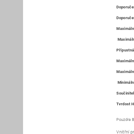
Doporučen
Doporučen
Maximální
Maximáln
Přípustná
Maximální
Maximální
Minimální
Součinitel
Tvrdost H
Pouzdra B
Vnitřní 