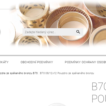
FIKÁTY
OBCHODNÍ PODMÍNKY
PODMÍNKY OCHRANY OSOB
zdra ze spékaného bronzu B70
B70 08/12x12 Pouzdro ze spékaného bronzu
B7
PO