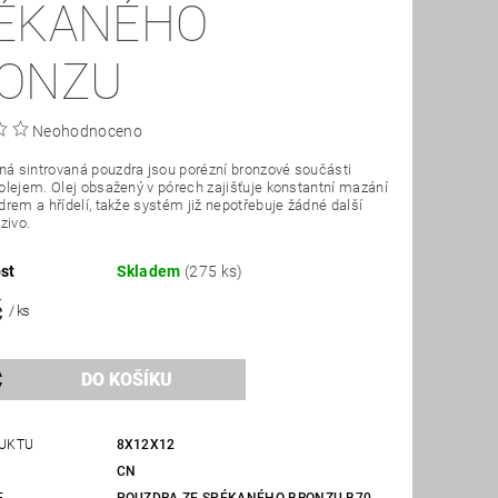
ÉKANÉHO
ONZU
Neohodnoceno
 sintrovaná pouzdra jsou porézní bronzové součásti
lejem. Olej obsažený v pórech zajišťuje konstantní mazání
rem a hřídelí, takže systém již nepotřebuje žádné další
zivo.
st
Skladem
(275 ks)
č
/ ks
UKTU
8X12X12
CN